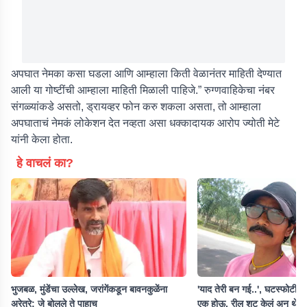
अपघात नेमका कसा घडला आणि आम्हाला किती वेळानंतर माहिती देण्यात
आली या गोष्टींची आम्हाला माहिती मिळाली पाहिजे.” रुग्णवाहिकेचा नंबर
संगळ्यांकडे असतो, ड्रायव्हर फोन करु शकला असता, तो आम्हाला
अपघाताचं नेमकं लोकेशन देत नव्हता असा धक्कादायक आरोप ज्योती मेटे
यांनी केला होता.
हे वाचलं का?
भुजबळ, मुंडेंचा उल्लेख, जरांगेंकडून बावनकुळेंना
'याद तेरी बन गई..', घटस्फोटीत 
अरेतुरे; जे बोलले ते पाहाच
एक होऊ, रील शूट केलं अन् थेट म