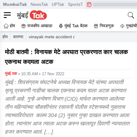
MumbaiTak
NewsTak
UPTak
SportsTak
CrimeTak
Lallantop
A
होम
राजकीय आखाडा
मुंबई Tak बैठक
निवडणूक
गुन्ह्यां
होम
बातम्या
vinayak mete accident case police arrest car driver ek
मोठी बातमी : विनायक मेटे अपघात प्रकरणात कार चालक
एकनाथ कदमला अटक
मुंबई तक
• 10:35 AM • 17 Nov 2022
मुंबई : शिवसंग्राम संघटनेचे अध्यक्ष विनायक मेटे यांच्या अपघाती
मृत्यू प्रकरणी गाडीचा चालक एकनाथ कदम याला अटक करण्यात
आली आहे. गुन्हे अन्वेषण विभाग (CID) मार्फत करण्यात आलेल्या
तीन महिन्यांच्या चौकशीनंतर रसायनी पोलीस स्टेशनमध्ये नुकताच
त्याच्याविरोधात कलम 304 (2) नुसार गुन्हा दाखल करण्यात आला
होता. त्यानंतर आज त्याला अटक करुन खालापूर दिवाणी न्यायालात
हजर करण्यात आलं. […]