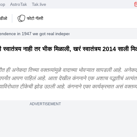
top
AstroTak
Tak.live
हिडीओ
फोटो गॅलरी
endence in 1947 we got real independence in 2014 kangana ranaut con
ंत्र्य नाही तर भीक मिळाली, खरं स्वातंत्र्य 2014 साली मिळ
ौत ही अनेकदा तिच्या वक्तव्यांमुळे वादाच्या भोवऱ्यात सापडली आहे. अनेकदा
पर्यंत आपण पाहिलं आहे. आता देखील कंगनाने एक अशाच पद्धतीचं अत्यंत
याविरोधात टीकेची झोड उठली आहे. कंगनाने एका कार्यक्रमात असं वक्तव्य
ADVERTISEMENT