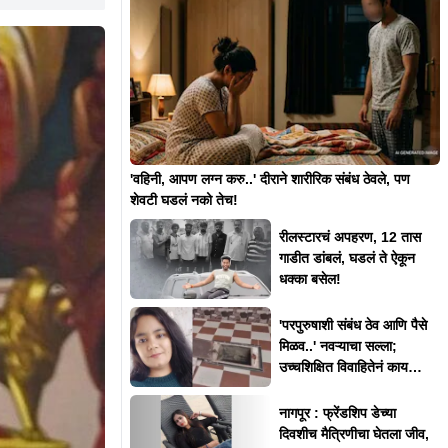
'वहिनी, आपण लग्न करु..' दीराने शारीरिक संबंध ठेवले, पण
शेवटी घडलं नको तेच!
रीलस्टारचं अपहरण, 12 तास
गाडीत डांबलं, घडलं ते ऐकून
धक्का बसेल!
'परपुरुषाशी संबंध ठेव आणि पैसे
मिळव..' नवऱ्याचा सल्ला;
उच्चशिक्षित विवाहितेनं काय
केलं?
नागपूर : फ्रेंडशिप डेच्या
दिवशीच मैत्रिणीचा घेतला जीव,