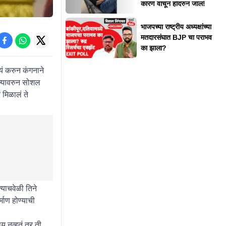
कारण वाचून हादरुन जाल!
भाजपच्या राष्ट्रीय अध्यक्षांच्या
मतदारसंघात BJP चा पराभव
का झाला?
यं करुन कंगनाने
ज्यावरुन सोशल
 मिळालं ते
्याचवेळी तिने
माण होण्याची
्य नव्हतं तर ती