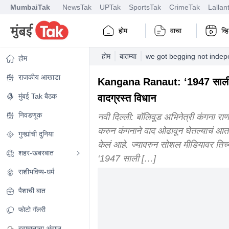
MumbaiTak
NewsTak
UPTak
SportsTak
CrimeTak
Lallan
होम
वाचा
व्
होम
बातम्या
we got begging not indep
होम
राजकीय आखाडा
Kangana Ranaut: ‘1947 साली स्वात
मुंबई Tak बैठक
वादग्रस्त विधान
निवडणूक
नवी दिल्ली: बॉलिवूड अभिनेत्री कंगना राण
करुन कंगनाने वाद ओढावून घेतल्याचं आता
गुन्ह्यांची दुनिया
केलं आहे. ज्यावरुन सोशल मीडियावर तिच्
शहर-खबरबात
‘1947 साली […]
राशीभविष्य-धर्म
पैशाची बात
फोटो गॅलरी
हवामानाचा अंदाज