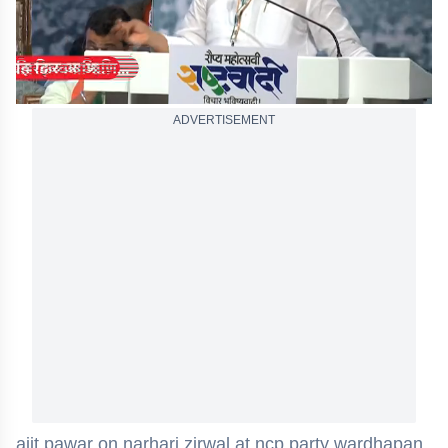
ADVERTISEMENT
ajit pawar on narhari zirwal at ncp party wardhapan