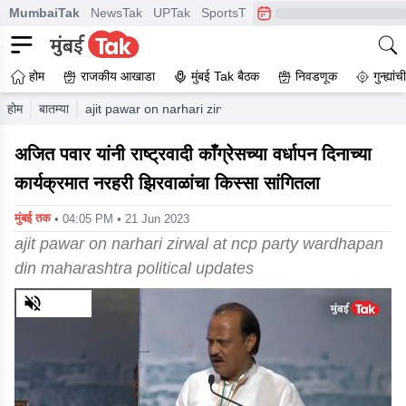
MumbaiTak
NewsTak
UPTak
SportsTak
CrimeTak
Lallantop
A
होम
राजकीय आखाडा
मुंबई Tak बैठक
निवडणूक
गुन्ह्यां
होम
बातम्या
ajit pawar on narhari zirwal at ncp party wardhapan din
अजित पवार यांनी राष्ट्रवादी काँग्रेसच्या वर्धापन दिनाच्या
कार्यक्रमात नरहरी झिरवाळांचा किस्सा सांगितला
मुंबई तक
• 04:05 PM • 21 Jun 2023
ajit pawar on narhari zirwal at ncp party wardhapan
din maharashtra political updates
0
of
1
minute,
12
seconds