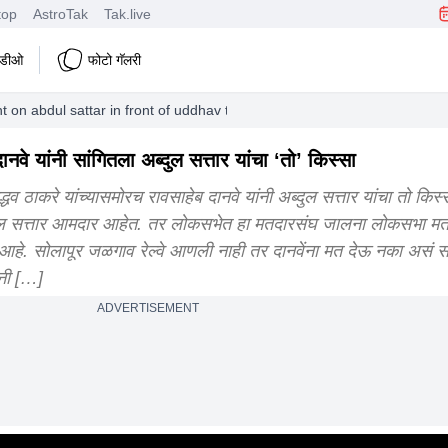
top
AstroTak
Tak.live
हिडीओ
फोटो गॅलरी
 on abdul sattar in front of uddhav thackeray in aurangabad
नवे यांनी सांगितला अब्दुल सत्तार यांचा ‘तो’ किस्सा
द्धव ठाकरे यांच्यासमोरच रावसाहेब दानवे यांनी अब्दुल सत्तार यांचा तो किस्
ुल सत्तार आमदार आहेत. तर लोकसभेत हा मतदारसंघ जालना लोकसभा मतद
आहे. सोलापूर जळगाव रेल्वे आणली नाही तर दानवेंना मत देऊ नका असं सत्
ंनी […]
ADVERTISEMENT