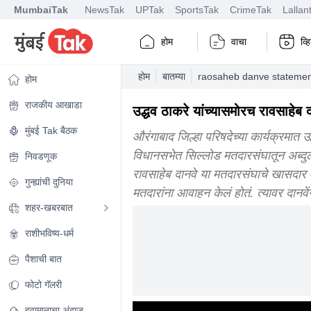
MumbaiTak
NewsTak
UPTak
SportsTak
CrimeTak
Lallan
होम
वाचा
व्
होम
बातम्या
raosaheb danve statement
होम
राजकीय आखाडा
उद्धव ठाकरे यांच्यासमोरच रावसाहेब दा
मुंबई Tak बैठक
औरंगाबाद जिल्हा परिषदेच्या कार्यक्रमात उ
विधानसभेत सिल्लोड मतदारसंघातून अब्द
निवडणूक
रावसाहेब दानवे या मतदारसंघाचे खासदार 
गुन्ह्यांची दुनिया
मतदारांना आवाहन केलं होतं. त्यावर दानवे
शहर-खबरबात
राशीभविष्य-धर्म
पैशाची बात
फोटो गॅलरी
हवामानाचा अंदाज