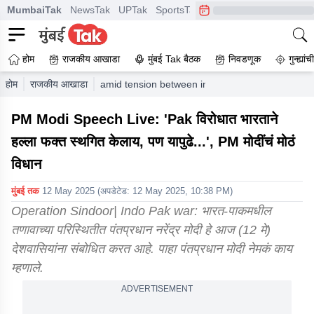
MumbaiTak
NewsTak
UPTak
SportsTak
CrimeTak
Lallantop
A
होम
राजकीय आखाडा
मुंबई Tak बैठक
निवडणूक
गुन्ह्यां
होम
राजकीय आखाडा
amid tension between india and pakistan prime m
PM Modi Speech Live: 'Pak विरोधात भारताने
हल्ला फक्त स्थगित केलाय, पण यापुढे...', PM मोदींचं मोठं
विधान
मुंबई तक
12 May 2025
(अपडेटेड:
12 May 2025, 10:38 PM
)
Operation Sindoor| Indo Pak war: भारत-पाकमधील
तणावाच्या परिस्थितीत पंतप्रधान नरेंद्र मोदी हे आज (12 मे)
देशवासियांना संबोधित करत आहे. पाहा पंतप्रधान मोदी नेमकं काय
म्हणाले.
ADVERTISEMENT