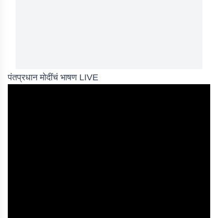
पंतप्रधान मोदींचं भाषण LIVE