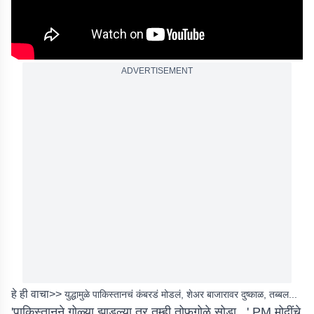
ADVERTISEMENT
हे ही वाचा>>
युद्धामुळे पाकिस्तानचं कंबरडं मोडलं, शेअर बाजारावर दुष्काळ, तब्बल...
'पाकिस्तानने गोळ्या झाडल्या तर तुम्ही तोफगोळे सोडा...' PM मोदींचे