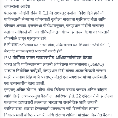
लष्कराला आदेश
पंतप्रधान मोदींनी रविवारी (11 मे) सशस्त्र दलांना निर्देश दिले होते की,
पाकिस्तानी सैन्याच्या कोणत्याही कृतीला भारताचा प्रतिसाद मोठा आणि
जोरदार असावा. वृत्तसंस्था पीटीआयनुसार, पंतप्रधान मोदींनी सशस्त्र
दलांना सांगितले की, जर सीमेपलीकडून गोळ्या झाडल्या गेल्या तर भारताने
तोफगोळे डागून प्रत्युत्तर द्यावे.
हे ही वाचा>>
"पापाचा घडा भरला होता, पाकिस्तानला धडा शिकवणं गरजेचं होतं...",
लेफ्टनंट जनरल म्हणाले आरपारची तयारी होती
PM मोदींच्या सतत उच्चस्तरीय अधिकाऱ्यांसोबत बैठका
भारत आणि पाकिस्तानच्या लष्करी ऑपरेशन्स महासंचालक (DGMO)
यांच्यात नियोजित चर्चेपूर्वी, पंतप्रधान मोदी यांच्या अध्यक्षतेखाली संरक्षण
मंत्री राजनाथ सिंह आणि परराष्ट्र मंत्री एस जयशंकर यांच्या उपस्थितीत
एक उच्चस्तरीय बैठक झाली.
एनएसए अजित डोभाल, चीफ ऑफ डिफेन्स स्टाफ जनरल अनिल चौहान
आणि तिन्ही लष्करप्रमुख बैठकीला उपस्थित होते. 22 एप्रिल रोजी झालेल्या
पहलगाम दहशतवादी हल्ल्याला भारताच्या राजनैतिक आणि लष्करी
प्रतिसादाचा आढावा घेण्यासाठी पंतप्रधान नवी दिल्लीतील त्यांच्या
निवासस्थानी वरिष्ठ सरकारी आणि संरक्षण अधिकाऱ्यांसोबत नियमित बैठका