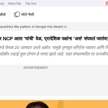
top
AstroTak
Tak.live
हिडीओ
फोटो गॅलरी
harashtra like pattern in bengal mla desert ranks what lies ahead for 
CP आता 'यांची' वेळ, प्रादेशिक पक्षांना 'असं' संपवलं जातंय!
डे केवळ 20 आमदार उरले आहेत. यामुळे तृणमूल काँग्रेस पक्षावर आणि चि
ीर लढाई सुरू होणार हे स्पष्ट झाले आहे. पाहा बंगालमधील या राजकी
ADVERTISEMENT