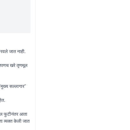
ठरवले जात नाही.
 आपणच खरे तृणमूल
 "मुख्य सल्लागार"
हेत.
मधील फुटीनंतर आता
ता व्यक्त केली जात