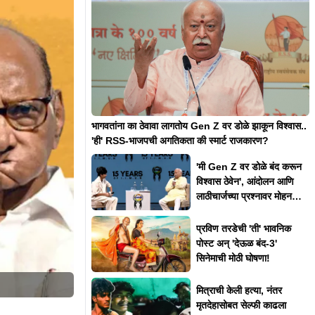
भागवतांना का ठेवावा लागतोय Gen Z वर डोळे झाकून विश्वास..
'ही' RSS-भाजपची अगतिकता की स्मार्ट राजकारण?
'मी Gen Z वर डोळे बंद करून
विश्वास ठेवेन', आंदोलन आणि
लाठीचार्जच्या प्रश्नावर मोहन
भागवत असं का म्हणाले?
प्रविण तरडेची 'ती' भावनिक
पोस्ट अन् 'देऊळ बंद-3'
सिनेमाची मोठी घोषणा!
मित्राची केली हत्या, नंतर
मृतदेहासोबत सेल्फी काढला