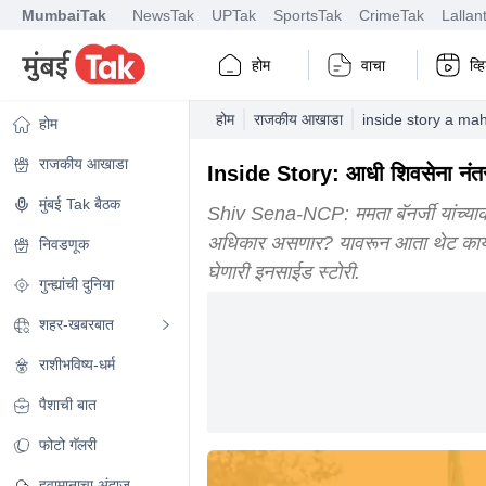
MumbaiTak
NewsTak
UPTak
SportsTak
CrimeTak
Lallan
होम
वाचा
व्
होम
राजकीय आखाडा
inside story a ma
होम
राजकीय आखाडा
Inside Story: आधी शिवसेना नंतर N
मुंबई Tak बैठक
Shiv Sena-NCP: ममता बॅनर्जी यांच्याक
अधिकार असणार? यावरून आता थेट कायदेश
निवडणूक
घेणारी इनसाईड स्टोरी.
गुन्ह्यांची दुनिया
शहर-खबरबात
राशीभविष्य-धर्म
पैशाची बात
फोटो गॅलरी
हवामानाचा अंदाज