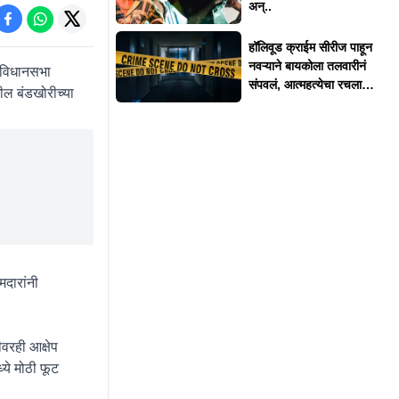
अन्..
हॉलिवूड क्राईम सीरीज पाहून
नवऱ्याने बायकोला तलवारीनं
, विधानसभा
संपवलं, आत्महत्येचा रचला
धील बंडखोरीच्या
बनाव
मदारांनी
ीवरही आक्षेप
्ये मोठी फूट