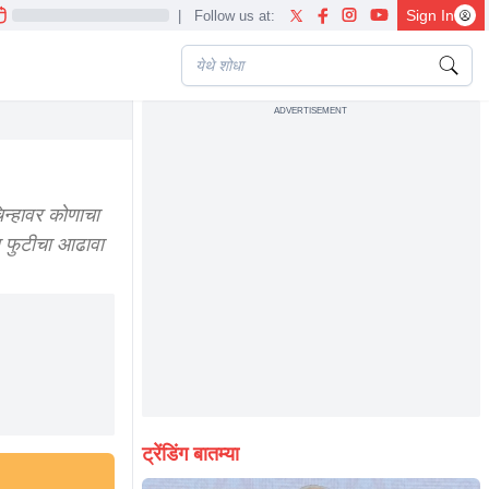
Sign In
|
Follow us at:
ADVERTISEMENT
mamata banerjee shiv sena ncp tmc
न्हावर कोणाचा
य फुटीचा आढावा
ट्रेंडिंग बातम्या