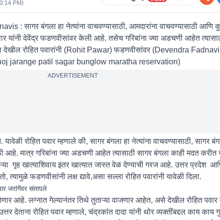
10:14 PM
)
: सागर बंगला हा नेत्यांना वाचवण्यासाठी, आमदारांना वाचवण्यासाठी आणि कुट
ार यांनी देवेंद्र फडणवीसांवर केली आहे. तसेच गरिबांना ज्या अडचणी आहेत त्यासा
हल्ला देखील रोहित पवारांनी (Rohit Pawar) फडणवीसांवर (Devendra Fadnavis
oj jarange patil sagar bunglow maratha reservation)
ADVERTISEMENT
े. यावेळी रोहित पवार म्हणाले की, सागर बंगला हा नेत्यांना वाचवण्यासाठी, सागर ब
ी आहे. मात्र गरिबांना ज्या अडचणी आहेत त्यासाठी सागर बंगला काही मदत करीत नाही
ऱ्या गृह खात्याशिवाय इतर खात्यात जास्त वेळ देण्याची गरज आहे. उत्तर प्रदेश आणि
ो, त्यामुळे फडणवीसांनी लक्ष द्यावे,असा सल्ला रोहित पवारांनी यावेळी दिला.
जरांगेंवर संतापले
ोणार आहे. लग्नात गेल्यानंतर तिथे तुताऱ्या वाजणार आहेत, असे देखील रोहित पवार 
 उत्तर देताना रोहित पवार म्हणाले, चंद्रकांत दादा यांनी थोर व्यक्तींबद्दल काय काय 