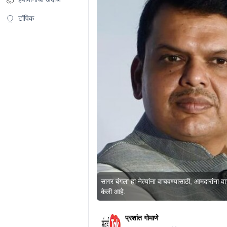
टॉपिक
सागर बंगला हा नेत्यांना वाचवण्यासाठी, आमदारांना व
केली आहे.
प्रशांत गोमाणे