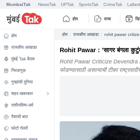
MumbaiTak
NewsTak
UPTak
SportsTak
CrimeTak
Lallan
होम
वाचा
व्
होम
राजकीय आखाडा
rohit pawar criti
होम
राजकीय आखाडा
Rohit Pawar : 'सागर बंगला कुटुंब
मुंबई Tak बैठक
Rohit Pawar Criticize Devendra Fadna
फोडण्याासाठी असल्याची टीका राष्ट्रवादी
निवडणूक
गुन्ह्यांची दुनिया
शहर-खबरबात
राशीभविष्य-धर्म
पैशाची बात
फोटो गॅलरी
हवामानाचा अंदाज