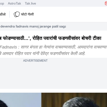
top
AstroTak
Tak.live
हिडीओ
फोटो गॅलरी
ze devendra fadnavis manoj jarange patil sagar bunglow maratha reserva
 फोडण्यासाठी...', रोहित पवारांची फडणवीसांवर बोचरी टीका
vis : सागर बंगला हा नेत्यांना वाचवण्यासाठी, आमदारांना वाचवण्यास
चे आमदार रोहित पवार यांनी देवेंद्र फडणवीसांवर केली आहे.
ADVERTISEMENT