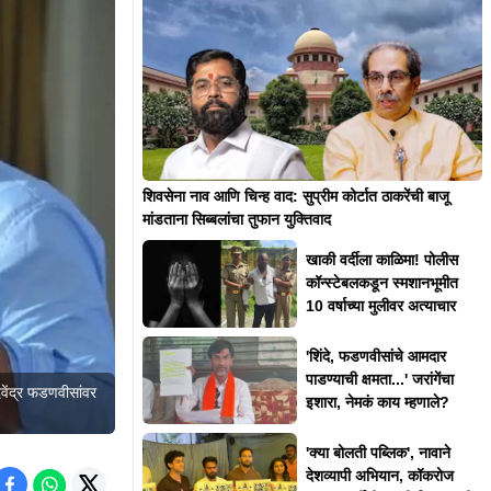
शिवसेना नाव आणि चिन्ह वाद: सुप्रीम कोर्टात ठाकरेंची बाजू
मांडताना सिब्बलांचा तुफान युक्तिवाद
खाकी वर्दीला काळिमा! पोलीस
कॉन्स्टेबलकडून स्मशानभूमीत
10 वर्षाच्या मुलीवर अत्याचार
'शिंदे, फडणवीसांचे आमदार
पाडण्याची क्षमता...' जरांगेंचा
ेवेंद्र फडणवीसांवर
इशारा, नेमकं काय म्हणाले?
'क्या बोलती पब्लिक', नावाने
देशव्यापी अभियान, कॉकरोज