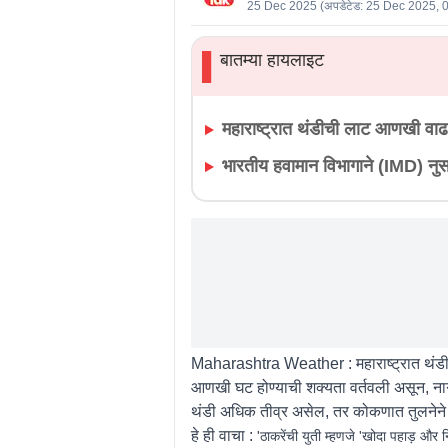
25 Dec 2025
(अपडेटेड:
25 Dec 2025, 
बातम्या हायलाइट
▌
महाराष्ट्रात थंडीची लाट आणखी वाढ
भारतीय हवामान विभागाने (IMD) नुस
Maharashtra Weather :
महाराष्ट्रात थं
आणखी घट होण्याची शक्यता वर्तवली असून, नागर
थंडी अधिक तीव्र असेल, तर कोकणात तुलनेने 
हे ही वाचा :
'ठाकरेंची युती म्हणजे 'खोदा पहाड़ और न