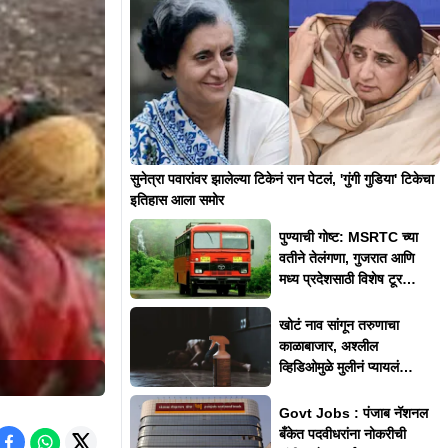
सुनेत्रा पवारांवर झालेल्या टिकेनं रान पेटलं, 'गुंगी गुडिया' टिकेचा
इतिहास आला समोर
पुण्याची गोष्ट: MSRTC च्या
वतीने तेलंगणा, गुजरात आणि
मध्य प्रदेशसाठी विशेष टूर
पॅकेजेस
खोटं नाव सांगून तरुणाचा
काळाबाजार, अश्लील
व्हिडिओमुळे मुलीनं प्यायलं
किटकनाशक
Govt Jobs : पंजाब नॅशनल
बँकेत पदवीधरांना नोकरीची