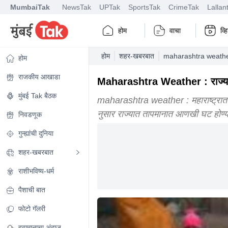
MumbaiTak
NewsTak
UPTak
SportsTak
CrimeTak
Lallan
होम
वाचा
व्
होम
शहर-खबरबात
maharashtra weather
होम
राजकीय आखाडा
Maharashtra Weather : राज्यात 
मुंबई Tak बैठक
maharashtra weather : महाराष्ट्रात 
नुसार राज्यात तापमानात आणखी घट होण्या
निवडणूक
गुन्ह्यांची दुनिया
शहर-खबरबात
राशीभविष्य-धर्म
पैशाची बात
फोटो गॅलरी
हवामानाचा अंदाज