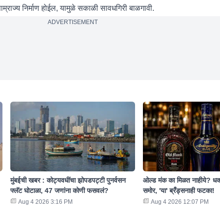
म्राज्य निर्माण होईल, यामुळे सकाळी सावधगिरी बाळगावी.
ADVERTISEMENT
मुंबईची खबर : कोट्यवधींचा झोपडपट्टी पुनर्वसन
ओल्ड मंक का मिळत नाहीये? ध
फ्लॅट घोटाळा, 47 जणांना कोणी फसवलं?
समोर, 'या' ब्रँड्सनाही फटका!
Aug 4 2026 3:16 PM
Aug 4 2026 12:07 PM