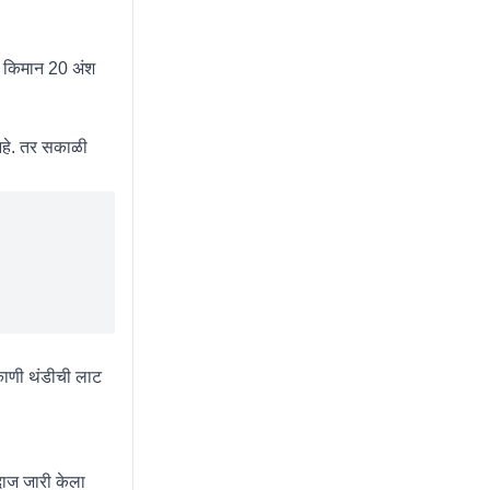
स, किमान 20 अंश
आहे. तर सकाळी
काणी थंडीची लाट
दाज जारी केला