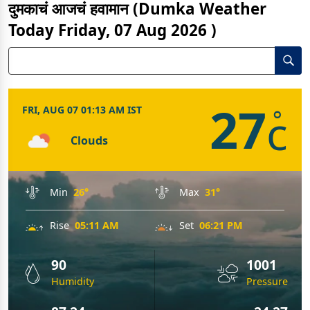
दुमकाचं आजचं हवामान (Dumka Weather
Today Friday, 07 Aug 2026 )
27
FRI, AUG 07 01:13 AM IST
c
°
Clouds
Min
26°
Max
31°
Rise
05:11 AM
Set
06:21 PM
90
1001
Humidity
Pressure