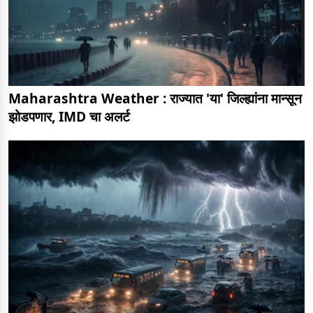
Maharashtra Weather : राज्यात 'या' जिल्ह्यांना मान्सून
झोडपणार, IMD चा अलर्ट