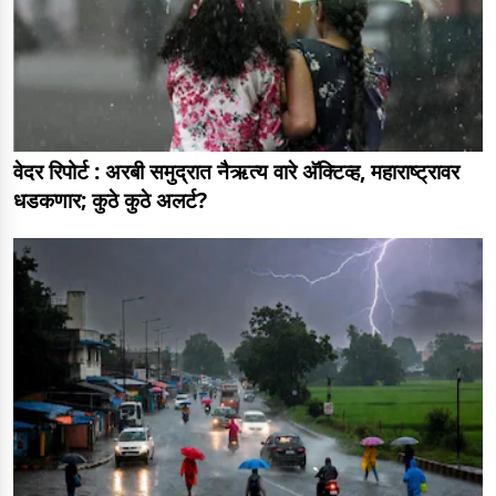
वेदर रिपोर्ट : अरबी समुद्रात नैऋत्य वारे अ‍ॅक्टिव्ह, महाराष्ट्रावर
धडकणार; कुठे कुठे अलर्ट?