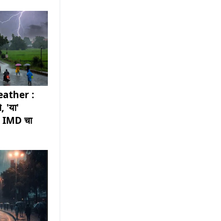
ather :
, 'या'
ही, IMD चा