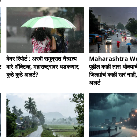
वेदर रिपोर्ट : अरबी समुद्रात नैऋत्य
Maharashtra We
र
वारे अ‍ॅक्टिव्ह, महाराष्ट्रावर धडकणार;
पुढील काही तास धोक्याचे
कुठे कुठे अलर्ट?
जिल्ह्यांचं काही खरं ना
अलर्ट