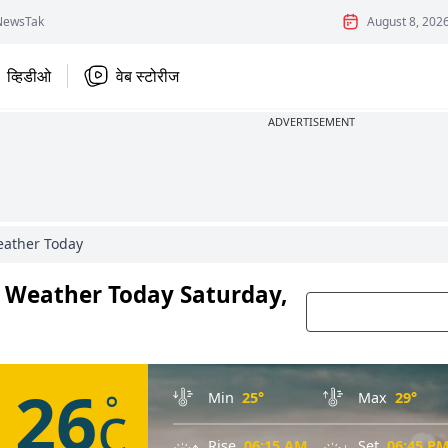
NewsTak
August 8, 202
व्हिडीओ
वेब स्टोरीज
ADVERTISEMENT
eather Today
chi Weather Today Saturday,
26
c
°
Min
25°
Max
29°
Rise
06:15 AM
Set
06:45 P