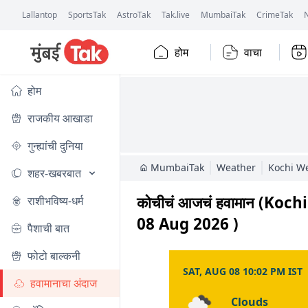
Lallantop
SportsTak
AstroTak
Tak.live
MumbaiTak
CrimeTak
होम
वाचा
होम
राजकीय आखाडा
गुन्ह्यांची दुनिया
MumbaiTak
Weather
Kochi W
शहर-खबरबात
कोचीचं आजचं हवामान (Ko
राशीभविष्य-धर्म
08 Aug 2026 )
पैशाची बात
फोटो बाल्कनी
SAT, AUG 08 10:02 PM IST
हवामानाचा अंदाज
Clouds