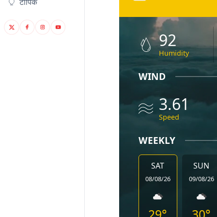
टॉपिक
92
Humidity
WIND
3.61
Speed
WEEKLY
SAT
SUN
08/08/26
09/08/26
29°
30°