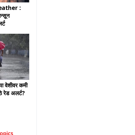
ather :
ान्सून
र्ट
ाच्या वेशीवर कमी
ठे रेड अलर्ट?
opics