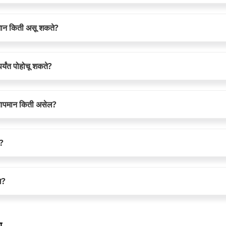
पमान किती असू शकते?
्यंत पोहोचू शकते?
 तापमान किती असेल?
ल?
ल?
ा