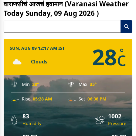
वाराणसीचं आजचं हवामान (Varanasi Weather
Today Sunday, 09 Aug 2026 )
28
SUN, AUG 09 12:17 AM IST
c
°
Clouds
Min
28°
Max
35°
Rise
05:28 AM
Set
06:38 PM
83
1002
Humidity
Pressure