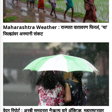
Maharashtra Weather : राज्यात वातावरण फिरलं, 'या'
जिल्ह्यांवर अस्मानी संकट
वेदर रिपोर्ट : अरबी समुद्रात नैऋत्य वारे अ‍ॅक्टिव्ह, महाराष्ट्रावर