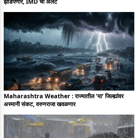
झोडपणार, IMD चा अलर्ट
Maharashtra Weather : राज्यातील 'या' जिल्ह्यांवर
अस्मानी संकट, वरुणराजा खवळणार