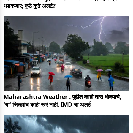
धडकणार; कुठे कुठे अलर्ट?
Maharashtra Weather : पुढील काही तास धोक्याचे,
'या' जिल्ह्यांचं काही खरं नाही, IMD चा अलर्ट