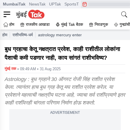
MumbaiTak
NewsTak
UPTak
SportsTak
CrimeTak
Lallantop
A
होम
राजकीय आखाडा
मुंबई Tak बैठक
निवडणूक
गुन्ह्यां
होम
राशीभविष्य-धर्म
astrology mercury enters ketu constellation peopl
बुध ग्रहाचा केतू नक्षत्रात प्रवेश, काही राशीतील लोकांना
पैशाची कमी पडणार नाही, काय सांगतं राशीभविष्य?
मुंबई तक
• 09:49 AM • 31 Aug 2025
Astrology : बुध ग्रहाने 30 ऑगस्ट रोजी सिंह राशीत प्रवेश
केला. त्यानंतर हाच बुध ग्रह केतू मघ राशीत प्रवेश करेल. या
प्रवेशाने महत्वाची नक्षत्रीय घटना आहे, ज्याचा सर्व राशींप्रमाणे इतर
काही राशींवरही चांगला परिणाम निर्माण होऊ शकतो.
ADVERTISEMENT