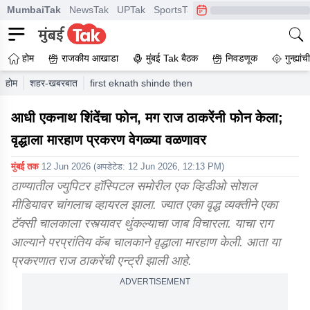
MumbaiTak
NewsTak
UPTak
SportsTak
CrimeTak
Lallantop
A
होम
राजकीय आखाडा
मुंबई Tak बैठक
निवडणूक
गुन्ह्यां
होम
शहर-खबरबात
first eknath shinde then raj thackeray called case 
आधी एकनाथ शिंदेंचा फोन, मग राज ठाकरेंनी फोन केला;
वृद्धाला मारहाण प्रकरण वेगळ्या वळणावर
मुंबई तक
12 Jun 2026
(अपडेटेड:
12 Jun 2026, 12:13 PM
)
ठाण्यातील ज्युपिटर हॉस्पिटल समोरील एक व्हिडीओ सोशल
मीडियावर चांगलाच व्हायरल झाला. ज्यात एका वृद्ध व्यक्तीने एका
टॅक्सी चालकाला रस्त्यावर थुंकल्याचा जाब विचारला. याचा राग
आल्याने परप्रांतिय कॅब चालकाने वृद्धाला मारहाण केली. आता या
प्रकरणात राज ठाकरेंची एन्ट्री झाली आहे.
ADVERTISEMENT