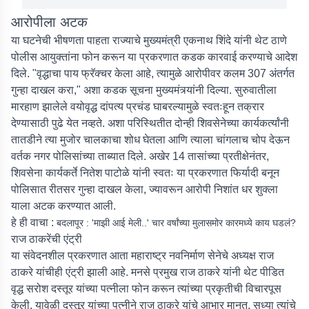
आरोपीला अटक
या घटनेची भीषणता पाहता राज्याचे मुख्यमंत्री एकनाथ शिंदे यांनी थेट ठाणे
पोलीस आयुक्तांना फोन करून या प्रकरणात कडक कारवाई करण्याचे आदेश
दिले. "वृद्धाचा पाय फ्रॅक्चर केला आहे, त्यामुळे आरोपीवर कलम 307 अंतर्गत
गुन्हा दाखल करा," अशा कडक सूचना मुख्यमंत्र्यांनी दिल्या. सुरुवातीला
मारहाण झालेले वयोवृद्ध दांपत्य प्रचंड घाबरल्यामुळे स्वतःहून तक्रार
देण्यासाठी पुढे येत नव्हते. अशा परिस्थितीत दोन्ही शिवसेनेच्या कार्यकर्त्यांनी
तातडीने त्या मुजोर चालकाचा शोध घेतला आणि त्याला चांगलाच चोप देऊन
वर्तक नगर पोलिसांच्या ताब्यात दिले. अखेर 14 तासांच्या प्रतीक्षेनंतर,
शिवसेना कार्यकर्ते नितेश पाटोळे यांनी स्वतः या प्रकरणात फिर्यादी बनून
पोलिसात रीतसर गुन्हा दाखल केला, ज्यावरून आरोपी निशांत धर शुक्ला
याला अटक करण्यात आली.
हे ही वाचा :
बदलापूर : 'माझी आई मेली..' चार वर्षांच्या मुलासमोर कारमध्ये काय घडलं?
राज ठाकरेंची एंट्री
या संवेदनशील प्रकरणात आता महाराष्ट्र नवनिर्माण सेनेचे अध्यक्ष राज
ठाकरे यांचीही एंट्री झाली आहे. मनसे प्रमुख राज ठाकरे यांनी थेट पीडित
वृद्ध सरोश दस्तूर यांच्या पत्नीला फोन करून त्यांच्या प्रकृतीची विचारपूस
केली. यावेळी दस्तूर यांच्या पत्नीने राज ठाकरे यांचे आभार मानत, सध्या त्यांचे