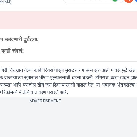
:44 AM
)
प उडवणारी दुर्घटना,
 काही संपलं!
ागिरी जिल्ह्यात गेल्या काही दिवसांपासून मुसळधार पाऊस सुरु आहे. पावसामुळे खेड
ानऊ वाजण्याच्या सुमारास भीषण भूस्खलनाची घटना घडली. डोंगराचा कडा खचून झाले
ोसळला आणि घरातील तीन जण ढिगाऱ्याखाली गाडले गेले. या अचानक ओढवलेल्या नै
िकांमध्ये भीतीचे वातावरण पसरले आहे.
ADVERTISEMENT