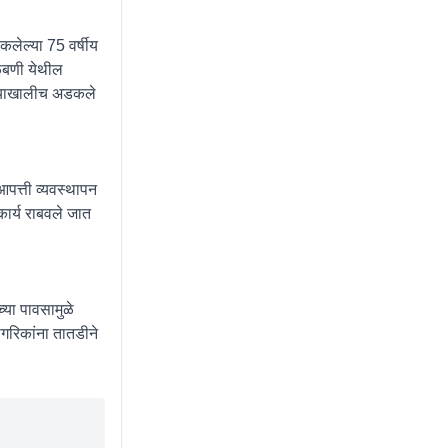
कलेल्या 75 वर्षीय
कळबणी येथील
ाऱ्याखालीच अडकले
पत्ती व्यवस्थापन
ार्य राबवले जात
या पावसामुळे
गरिकांना तातडीने