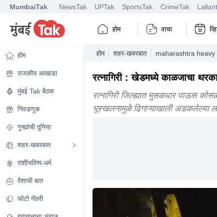
MumbaiTak
NewsTak
UPTak
SportsTak
CrimeTak
Lallan
होम
वाचा
व्
होम
शहर-खबरबात
maharashtra heavy r
होम
राजकीय आखाडा
रत्नागिरी : खेडमध्ये काळजाचा थरका
मुंबई Tak बैठक
रत्नागिरी जिल्ह्यात मुसळधार पाऊस कोस
भूस्खलनामुळे ढिगाऱ्याखाली अडकलेल्या ल
निवडणूक
गुन्ह्यांची दुनिया
शहर-खबरबात
राशीभविष्य-धर्म
पैशाची बात
फोटो गॅलरी
हवामानाचा अंदाज