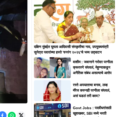
दक्षिण मुंबईत घुमला आदिवासी संस्कृतीचा नाद, उपमुख्यमंत्री
सुनेत्रा पवारांच्या हस्ते 'वनरंग २०२६'चे भव्य उद्घाटन
वाशीम : जवानाने गरोदर पत्नीला
क्रूरपणे संपवलं, मेहुण्याकडून
अनैतिक संबंध असल्याचे आरोप
रस्ते अपघाताचा बनाव, लव्ह
मॅरेज करुनही पत्नीला संपवलं,
असं घडलं तरी काय?
Govt Jobs : पदवीधरांसाठी
खुशखबर, SBI मध्ये भरती