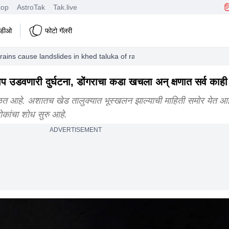
top
AstroTak
Tak.live
हिडीओ
फोटो गॅलरी
ains cause landslides in khed taluka of ratnagiri marathi news
प उडवणारी दुर्घटना, डोंगराचा कडा खचला अन् क्षणात सर्व काही 
ळत आहे. अशातच खेड तालुक्यात भूस्खलन झाल्याची माहिती समोर येत आह
ोकांचा शोध सुरु आहे.
ADVERTISEMENT