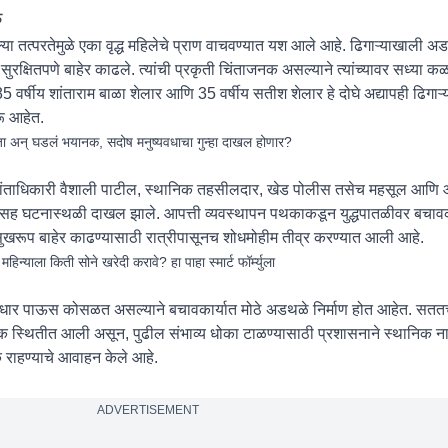
ु
्या तत्परतेमुळे एका वृद्ध महिलेचे प्राण वाचवण्यात यश आले आहे. ढिगाऱ्याखाली अड
सुरक्षितपणे बाहेर काढले. त्यांची प्रकृती चिंताजनक असल्याने त्यांच्यावर सध्या 
85 वर्षीय शांताराम बाळा शेलार आणि 35 वर्षीय सतीश शेलार हे दोघे अद्यापही ढिग
रू आहेत.
 अन् घडलं भयानक, सदोष मनुष्यवधाचा गुन्हा दाखल होणार?
प्रांताधिकारी वैशाली पाटील, स्थानिक तहसीलदार, खेड पोलीस तसेच महसूल आणि आ
ासह घटनास्थळी दाखल झाले. आपत्ती व्यवस्थापन पथकाकडून युद्धपातळीवर बचावक
ुखरूप बाहेर काढण्यासाठी रात्रीपासूनच शोधमोहीम तीव्र करण्यात आली आहे.
्याला किती सोने खरेदी करावे? हा पाहा स्मार्ट फॉर्म्युला
सळधार पाऊस कोसळत असल्याने बचावकार्यात मोठे अडथळे निर्माण होत आहेत. सततच्
स्थितीत आली असून, पुढील संभाव्य धोका टाळण्यासाठी प्रशासनाने स्थानिक ना
क राहण्याचे आवाहन केले आहे.
ADVERTISEMENT