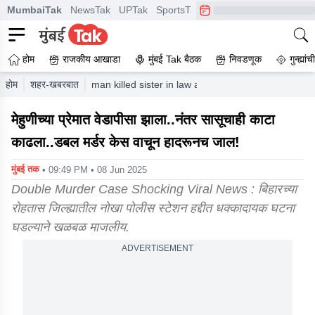
MumbaiTak
NewsTak
UPTak
SportsTak
CrimeTak
Lallantop
A
होम
राजकीय आखाडा
मुंबई Tak बैठक
निवडणूक
गुन्ह्यां
होम
शहर-खबरबात
man killed sister in law and mother in law in one 
मेहुणीच्या प्रेमात वेडापीसा झाला..नंतर सासूचाही काटा
काढला..डबल मर्डर केस वाचून हादरूनच जाल!
मुंबई तक
• 09:49 PM • 08 Jun 2025
Double Murder Case Shocking Viral News : बिहारच्या
रोहतास जिल्ह्यातील नोखा पोलीस स्टेशन हद्दीत धक्कादायक घटना
घडल्याने खळबळ माजलीय.
ADVERTISEMENT