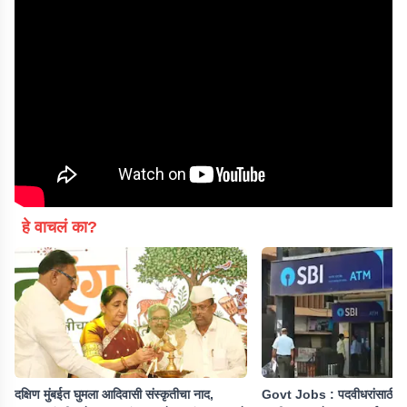
हे वाचलं का?
दक्षिण मुंबईत घुमला आदिवासी संस्कृतीचा नाद,
Govt Jobs : पदवीधरांसाठी ख