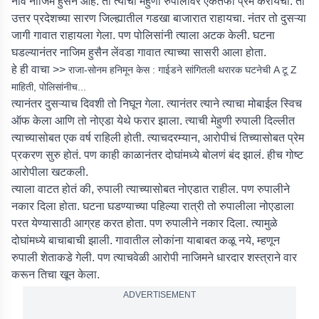
नाव नाजिम हुसैन आहे. तो त्याची मेहुणी रुपालीवर एकतर्फी प्रेम करायचा. तो
उत्तर प्रदेशच्या सारण जिल्ह्यातील गडखा बाजारात राहायचा. नंतर तो दुसऱ्या
जागी गावात राहायला गेला. पण पोलिसांनी त्याला अटक केली. घटना
घडल्यानंतर नाजिम हुसैन लेंवडा गावात त्याच्या सासरी आला होता.
हे ही वाचा >>
राजा-सोनम हनिमून केस : गाईडने सांगितली थरारक घटनेची A टू Z
माहिती, पोलिसांनीच...
त्यानंतर दुसऱ्याच दिवशी तो निघून गेला. त्यानंतर त्याने त्याचा मोबाईल स्विच
ऑफ केला आणि तो नोएडा येथे फरार झाला. त्याची मेहुणी रुपाली दिल्लीत
त्याच्यासोबत एक वर्ष राहिली होती. त्याचदरम्यान, आरोपीचं तिच्यासोबत प्रेम
प्रकरण सुरु होतं. पण काही काळानंतर दोघांमध्ये बोलणं बंद झालं. हीच गोष्ट
आरोपीला खटकली.
त्याला वाटत होतं की, रुपाली त्याच्यासोबत नोएडात राहील. पण रुपालीने
नकार दिला होता. घटना घडण्याच्या पहिल्या रात्री तो रुपालीला नोएडाला
परत येण्यासाठी आग्रह करत होता. पण रुपालीने नकार दिला. त्यामुळे
दोघांमध्ये बाचाबाची झाली. गावातील लोकांना याबाबत कळू नये, म्हणून
रुपाली शेताकडे गेली. पण त्याचवेळी आरोपी नाजिमने धारदार शस्त्राने वार
करून तिचा खून केला.
ADVERTISEMENT