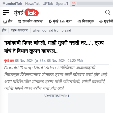
MumbaiTak
NewsTak
UPTak
SportsTak
CrimeTak
Lallantop
A
होम
राजकीय आखाडा
मुंबई Tak बैठक
निवडणूक
गुन्ह्यां
होम
शहर-खबरबात
when donald trump said ivanka has a good figure if
'इवांकाची फिगर चांगली, माझी मुलगी नसती तर...', ट्रम्प
यांचं ते विधान तुफान व्हायरल..
मुंबई तक
08 Nov 2024
(अपडेटेड:
08 Nov 2024, 01:20 PM
)
Donald Trump Viral Video:अमेरिकेच्या अध्यक्षपदाची
निवडणूक जिंकल्यानंतर डोनाल्ड ट्रम्प यांची जोरदार चर्चा होत आहे.
अशा परिस्थितीत डोनाल्ड ट्रम्प यांची जीवनशैली, त्यांची कारकीर्द,
त्यांची भाषणे यावर बरीच चर्चा होत आहे.
ADVERTISEMENT