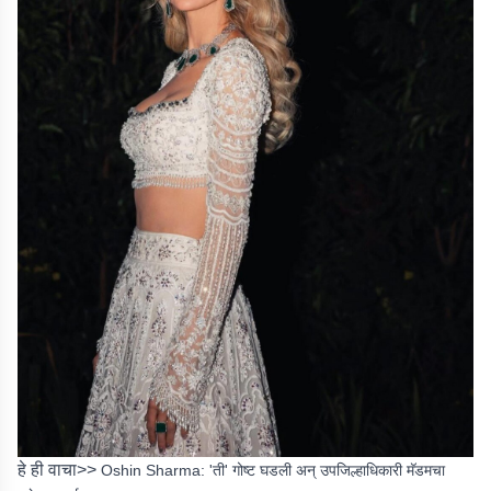
हे ही वाचा>>
Oshin Sharma: 'ती' गोष्ट घडली अन् उपजिल्हाधिकारी मॅडमचा