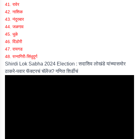
41. रावेर
42. नाशिक
43. नंदूरबार
44. जळगाव
45. धुळे
46. दिंडोरी
47. रायगड
48. रत्नागिरी-सिंधुदुर्ग
Shirdi Lok Sabha 2024 Election : सदाशिव लोखंडे यांच्यासमोर
ठाकरे-पवार फॅक्टरचं चॅलेंज? गणित शिर्डीचं