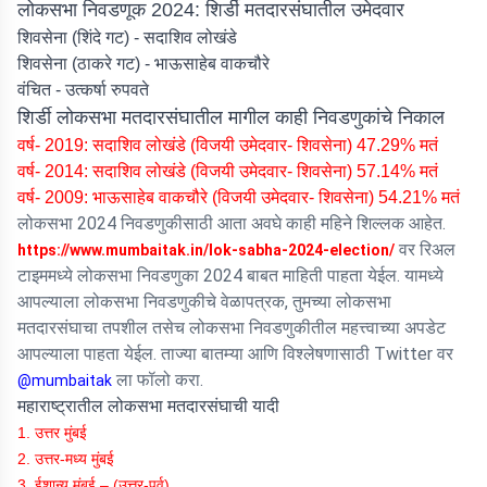
लोकसभा निवडणूक 2024: शिर्डी मतदारसंघातील उमेदवार
शिवसेना (शिंदे गट) - सदाशिव लोखंडे
शिवसेना (ठाकरे गट) - भाऊसाहेब वाकचौरे
वंचित - उत्कर्षा रुपवते
शिर्डी लोकसभा मतदारसंघातील मागील काही निवडणुकांचे निकाल
वर्ष- 2019: सदाशिव लोखंडे (विजयी उमेदवार- शिवसेना) 47.29% मतं
वर्ष- 2014: सदाशिव लोखंडे (विजयी उमेदवार- शिवसेना) 57.14% मतं
वर्ष- 2009: भाऊसाहेब वाकचौरे (विजयी उमेदवार- शिवसेना) 54.21% मतं
लोकसभा 2024 निवडणुकीसाठी आता अवघे काही महिने शिल्लक आहेत.
वर रिअल
https://www.mumbaitak.in/lok-sabha-2024-election/
टाइममध्ये लोकसभा निवडणुका 2024 बाबत माहिती पाहता येईल. यामध्ये
आपल्याला लोकसभा निवडणुकीचे वेळापत्रक, तुमच्या लोकसभा
मतदारसंघाचा तपशील तसेच लोकसभा निवडणुकीतील महत्त्वाच्या अपडेट
आपल्याला पाहता येईल. ताज्या बातम्या आणि विश्लेषणासाठी Twitter वर
ला फॉलो करा.
@mumbaitak
महाराष्ट्रातील लोकसभा मतदारसंघाची यादी
1. उत्तर मुंबई
2. उत्तर-मध्य मुंबई
3. ईशान्य मुंबई – (उत्तर-पूर्व)