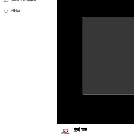
टॉपिक
मुंबई तक