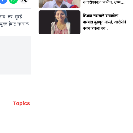
नगरसेवकाला जामीन, उच्च
न्यायालयाकडून 'त्या' अटी
शिक्षक नवऱ्याने बायकोला
य. तर, मुंबई
पाण्यात बुडवून मारलं, आरोपीनं
क्त हेमंट नगराळे
बनाव रचला पण..
Topics