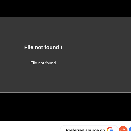
File not found !
This video file cannot be played.
(Error Code: 102630)
File not found