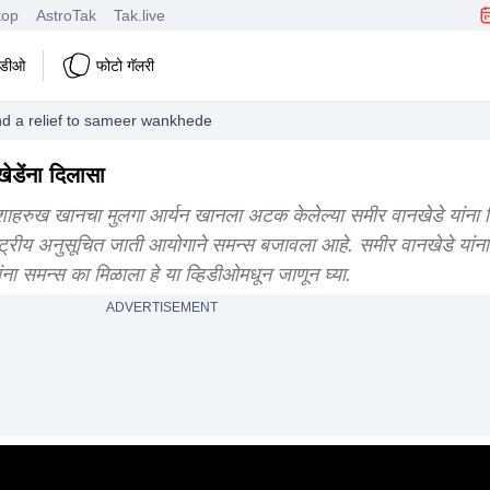
top
AstroTak
Tak.live
हिडीओ
फोटो गॅलरी
 a relief to sameer wankhede
खेडेंना दिलासा
ये शाहरुख खानचा मुलगा आर्यन खानला अटक केलेल्या समीर वानखेडे यांना 
ाष्ट्रीय अनुसूचित जाती आयोगाने समन्स बजावला आहे. समीर वानखेडे यांन
ंना समन्स का मिळाला हे या व्हिडीओमधून जाणून घ्या.
ADVERTISEMENT