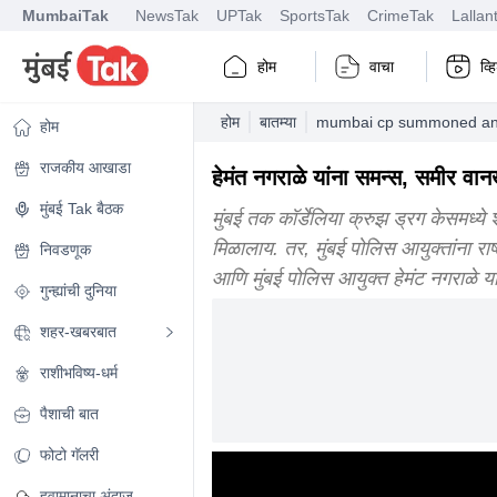
MumbaiTak
NewsTak
UPTak
SportsTak
CrimeTak
Lallan
होम
वाचा
व्
होम
बातम्या
mumbai cp summoned and
होम
राजकीय आखाडा
हेमंत नगराळे यांना समन्स, समीर वान
मुंबई Tak बैठक
मुंबई तक कॉर्डेलिया क्रुझ ड्रग केसमध्
मिळालाय. तर, मुंबई पोलिस आयुक्तांना र
निवडणूक
आणि मुंबई पोलिस आयुक्त हेमंट नगराळे या
गुन्ह्यांची दुनिया
शहर-खबरबात
राशीभविष्य-धर्म
पैशाची बात
फोटो गॅलरी
हवामानाचा अंदाज