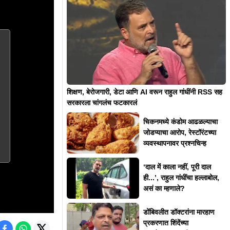
शिक्षण, बेरोजगारी, डेटा आणि AI वरून राहुल गांधींनी RSS सह
सरकारला चांगलंच फटकारलं
चिकनमध्ये कंडोम आढळल्याचा
जोडप्याचा आरोप, रेस्टॉरंटच्या
व्यवस्थापनावर प्रश्नचिन्ह
‘दाल में काला नहीं, पूरी दाल
ही...’, राहुल गांधींचा हल्लाबोल,
असं का म्हणाले?
डोंबिवलीत डॉक्टरांना मारहाण
प्रकरणात शिंदेंच्या