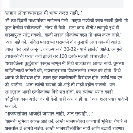
‘लहान लोकांच्याबद्दल मी भाष्य करत नाही..’
‘मी त्या दिवशी माध्यमांच्या समोरून गेलो.. माझ्या गाडीची काच खाली होती. मी
फुलं देखील स्वीकारली.. नंतर मी गेलो.. मला काय भीती? त्यामुळे इथे मी
माझ्यापुरतं सांगू शकतो.. बाकी लहान लोकांच्याबद्दल मी भाष्य करत नाही.’
‘असं आहे की, अजित पवारांच्या घरामध्ये दोन मुलांची लग्न व्हायची आहेत.
त्याला वेळ आहे अजून.. जवळपास ते 30-32 वयाचे झालेले आहेत. त्यामुळे
त्यासंबंधीची घरात चर्चा झाली तर 100 टक्के मलाही विचारतील.’
‘अशावेळेला कुटुंबाचा प्रमुख म्हणून मी तिथे राजकारण आणत नाही. तुमच्या
माहितीसाठी सांगतो की, महाराष्ट्राच्या विधानसभेत अनेक वर्ष होतो. तिथे
आमचे जे विरोधक होते. त्यात एक शक्तीशाली विरोधक होते. त्यांचं नाव एन.
डी. पाटील.. आता त्यांची बायको जी आहे ती माझी बहीण सख्खी.. पण
सभागृहात आम्ही एकमेकांच्या विरोधात होतो. पण त्यांच्या घरात काही
कौटुंबिक काम असेल तर मी गेलो नाही असं नाही ना..’ असं शरद पवार यावेळी
म्हणाले.
‘भाजपसोबत आजही जाणार नाही, अन् उद्याही…’
‘आमची भूमिका स्वच्छ आहे की, आम्ही भाजपसोबत जाण्याची भूमिका घेणारे जे
असतील ते आमचे नव्हेत. आम्ही भाजपशीसंबंधित नाही आणि उद्याही राहणार