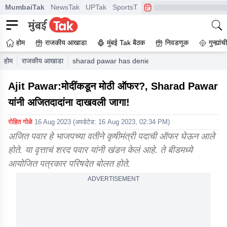
MumbaiTak
NewsTak
UPTak
SportsTak
CrimeTak
Lallantop
A
होम
राजकीय आखाडा
मुंबई Tak बैठक
निवडणूक
गुन्ह्यां
होम
राजकीय आखाडा
sharad pawar has denied agriculture minister of
Ajit Pawar:मोदींकडून मोठी ऑफर?, Sharad Pawar
यांनी अजितदादांना दाखवली जागा!
रोहित गोळे
16 Aug 2023
(अपडेटेड:
16 Aug 2023, 02:34 PM
)
अजित पवार हे भाजपच्या वतीने कृषीमंत्री पदाची ऑफर घेऊन आले
होते. या वृत्ताचं शरद पवार यांनी खंडन केलं आहे. ते बीडमध्ये
आयोजित पत्रकार परिषदेत बोलत होते.
ADVERTISEMENT