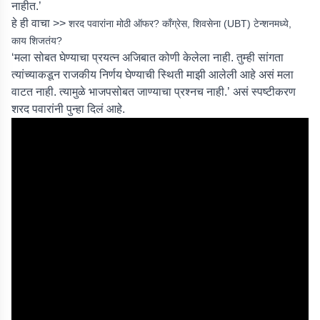
नाहीत.’
हे ही वाचा >>
शरद पवारांना मोठी ऑफर? काँग्रेस, शिवसेना (UBT) टेन्शनमध्ये,
काय शिजतंय?
‘मला सोबत घेण्याचा प्रयत्न अजिबात कोणी केलेला नाही. तुम्ही सांगता
त्यांच्याकडून राजकीय निर्णय घेण्याची स्थिती माझी आलेली आहे असं मला
वाटत नाही. त्यामुळे भाजपसोबत जाण्याचा प्रश्नच नाही.’ असं स्पष्टीकरण
शरद पवारांनी पुन्हा दिलं आहे.