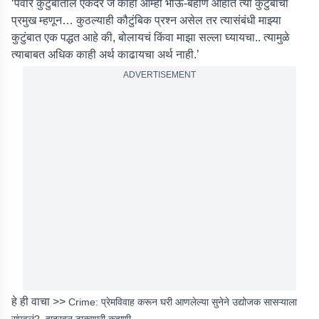
‘पवार कुटुंबातील एकंदर जे काही आम्ही भाऊ-बहीण आहोत त्या कुटुंबाचा
प्रमुख म्हणून… कुठल्याही कौटुंबिक प्रश्न असेल तर त्यासंबंधी माझ्या
कुटुंबात एक पद्धत आहे की, बोलायचं किंवा माझा सल्ला घ्यायचा.. त्यामुळे
त्याबाबत अधिक काही अर्थ काढायचा अर्थ नाही.’
ADVERTISEMENT
हे ही वाचा >>
Crime: प्रेमविवाह करून घरी आणलेल्या सुनेने उद्योजक सासऱ्याला