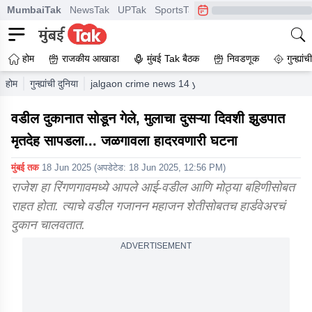
MumbaiTak
NewsTak
UPTak
SportsTak
CrimeTak
Lallantop
A
होम
राजकीय आखाडा
मुंबई Tak बैठक
निवडणूक
गुन्ह्यां
होम
गुन्ह्यांची दुनिया
jalgaon crime news 14 year old boy assassination
वडील दुकानात सोडून गेले, मुलाचा दुसऱ्या दिवशी झुडपात
मृतदेह सापडला... जळगावला हादरवणारी घटना
मुंबई तक
18 Jun 2025
(अपडेटेड:
18 Jun 2025, 12:56 PM
)
राजेश हा रिंगणगावमध्ये आपले आई-वडील आणि मोठ्या बहिणीसोबत
राहत होता. त्याचे वडील गजानन महाजन शेतीसोबतच हार्डवेअरचं
दुकान चालवतात.
ADVERTISEMENT