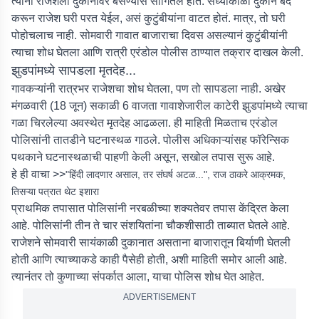
त्यांनी राजेशला दुकानावर बसण्यास सांगितलं होतं. संध्याकाळी दुकान बंद
करून राजेश घरी परत येईल, असं कुटुंबीयांना वाटत होतं. मात्र, तो घरी
पोहोचलाच नाही. सोमवारी गावात बाजाराचा दिवस असल्यानं कुटुंबीयांनी
त्याचा शोध घेतला आणि रात्री एरंडोल पोलीस ठाण्यात तक्रार दाखल केली.
झुडपांमध्ये सापडला मृतदेह...
गावकऱ्यांनी रात्रभर राजेशचा शोध घेतला, पण तो सापडला नाही. अखेर
मंगळवारी (18 जून) सकाळी 6 वाजता गावाशेजारील काटेरी झुडपांमध्ये त्याचा
गळा चिरलेल्या अवस्थेत मृतदेह आढळला. ही माहिती मिळताच एरंडोल
पोलिसांनी तातडीने घटनास्थळ गाठले. पोलीस अधिकाऱ्यांसह फॉरेन्सिक
पथकाने घटनास्थळाची पाहणी केली असून, सखोल तपास सुरू आहे.
हे ही वाचा >>
"हिंदी लादणार असाल, तर संघर्ष अटळ...", राज ठाकरे आक्रमक,
तिसऱ्या पत्रात थेट इशारा
प्राथमिक तपासात पोलिसांनी नरबळीच्या शक्यतेवर तपास केंद्रित केला
आहे. पोलिसांनी तीन ते चार संशयितांना चौकशीसाठी ताब्यात घेतले आहे.
राजेशने सोमवारी सायंकाळी दुकानात असताना बाजारातून बिर्याणी घेतली
होती आणि त्याच्याकडे काही पैसेही होती, अशी माहिती समोर आली आहे.
त्यानंतर तो कुणाच्या संपर्कात आला, याचा पोलिस शोध घेत आहेत.
ADVERTISEMENT