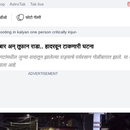
top
AstroTak
Tak.live
हिडीओ
फोटो गॅलरी
ooting in kalyan one person critically injured in the shocking incident
ीबार अन् तुफान राडा.. हादरवून टाकणारी घटना
गटांमधील जुन्या वादातून झालेल्या राड्याचे पर्यवसान गोळीबारात झाले. य
झाला आहे.
ADVERTISEMENT