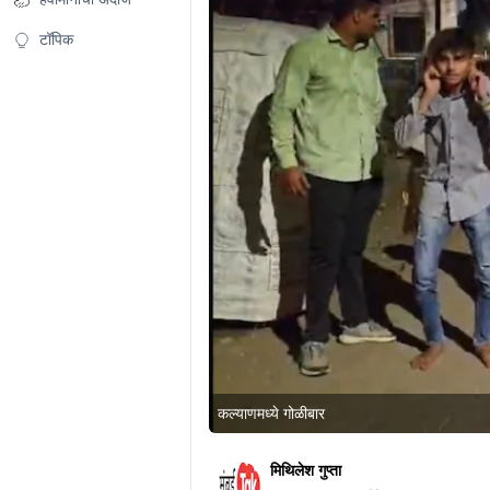
टॉपिक
कल्याणमध्ये गोळीबार
मिथिलेश गुप्ता