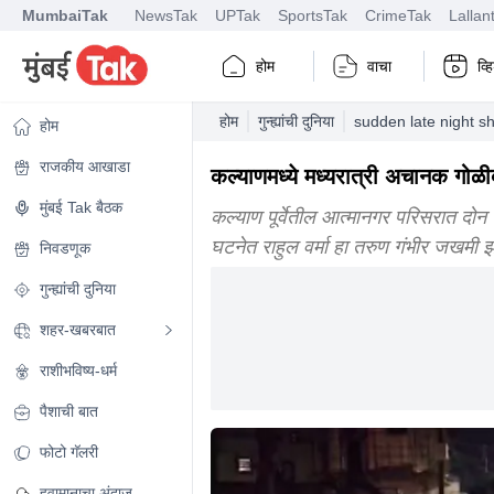
MumbaiTak
NewsTak
UPTak
SportsTak
CrimeTak
Lallan
होम
वाचा
व्
होम
गुन्ह्यांची दुनिया
sudden late night sh
होम
राजकीय आखाडा
कल्याणमध्ये मध्यरात्री अचानक गोळ
मुंबई Tak बैठक
कल्याण पूर्वेतील आत्मानगर परिसरात दोन 
घटनेत राहुल वर्मा हा तरुण गंभीर जखमी 
निवडणूक
गुन्ह्यांची दुनिया
शहर-खबरबात
राशीभविष्य-धर्म
पैशाची बात
फोटो गॅलरी
हवामानाचा अंदाज