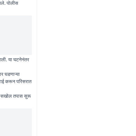
ाले. पोलीस
आली. या घटनेनंतर
ार घडणाऱ्या
कारवाई करून परिसरात
ा सखोल तपास सुरू