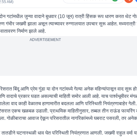
2:55 AM
)
दोन गटांमधील जुन्या वादाने बुधवार (10 जून) रात्री हिंसक रूप धारण करत थेट गो
रुण गंभीर जखमी झाला असून त्याच्यावर रुग्णालयात उपचार सुरू आहेत. मध्यरात्री 
 वातावरण निर्माण झाले आहे.
ADVERTISEMENT
ात बिंदू आणि प्रेम गुंडा या दोन गटांमध्ये गेल्या अनेक महिन्यांपासून वाद सुरू 
ी आणि वादाचे प्रकार घडत असल्याची माहिती समोर आली आहे. याच पार्श्वभूमीवर मंगळ
 झालेला वाद काही वेळातच हाणामारीत बदलला आणि परिस्थिती नियंत्रणाबाहेर गेली.
परिसरात एकच खळबळ उडाली. प्राथमिक माहितीनुसार, तब्बल तीन राऊंड फायरिंग 
झाला. गोळीबाराचा आवाज ऐकून परिसरातील नागरिकांमध्ये घबराट पसरली, तर अनेकां
तातडीने घटनास्थळी धाव घेत परिस्थिती नियंत्रणात आणली. जखमी राहुल वर्मा या