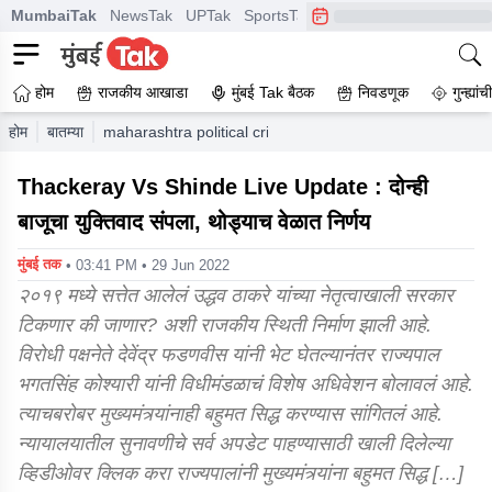
MumbaiTak
NewsTak
UPTak
SportsTak
CrimeTak
Lallantop
A
होम
राजकीय आखाडा
मुंबई Tak बैठक
निवडणूक
गुन्ह्यां
होम
बातम्या
maharashtra political crisis live updates governor bhag
Thackeray Vs Shinde Live Update : दोन्ही
बाजूचा युक्तिवाद संपला, थोड्याच वेळात निर्णय
मुंबई तक
• 03:41 PM • 29 Jun 2022
२०१९ मध्ये सत्तेत आलेलं उद्धव ठाकरे यांच्या नेतृत्वाखाली सरकार
टिकणार की जाणार? अशी राजकीय स्थिती निर्माण झाली आहे.
विरोधी पक्षनेते देवेंद्र फडणवीस यांनी भेट घेतल्यानंतर राज्यपाल
भगतसिंह कोश्यारी यांनी विधीमंडळाचं विशेष अधिवेशन बोलावलं आहे.
त्याचबरोबर मुख्यमंत्र्यांनाही बहुमत सिद्ध करण्यास सांगितलं आहे.
न्यायालयातील सुनावणीचे सर्व अपडेट पाहण्यासाठी खाली दिलेल्या
व्हिडीओवर क्लिक करा राज्यपालांनी मुख्यमंत्र्यांना बहुमत सिद्ध […]