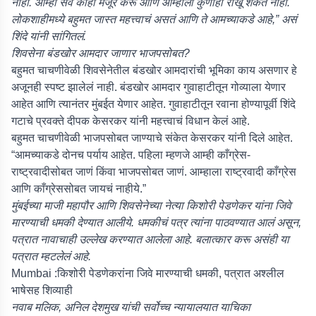
नाही. आम्ही सर्व काही मंजूर करू आणि आम्हाला कुणीही रोखू शकत नाही.
लोकशाहीमध्ये बहुमत जास्त महत्त्वाचं असतं आणि ते आमच्याकडे आहे,” असं
शिंदे यांनी सांगितलं.
शिवसेना बंडखोर आमदार जाणार भाजपसोबत?
बहुमत चाचणीवेळी शिवसेनेतील बंडखोर आमदारांची भूमिका काय असणार हे
अजूनही स्पष्ट झालेलं नाही. बंडखोर आमदार गुवाहाटीतून गोव्याला येणार
आहेत आणि त्यानंतर मुंबईत येणार आहेत. गुवाहाटीतून रवाना होण्यापूर्वी शिंदे
गटाचे प्रवक्ते दीपक केसरकर यांनी महत्त्वाचं विधान केलं आहे.
बहुमत चाचणीवेळी भाजपसोबत जाण्याचे संकेत केसरकर यांनी दिले आहेत.
“आमच्याकडे दोनच पर्याय आहेत. पहिला म्हणजे आम्ही काँग्रेस-
राष्ट्रवादीसोबत जाणं किंवा भाजपसोबत जाणं. आम्हाला राष्ट्रवादी काँग्रेस
आणि काँग्रेससोबत जायचं नाहीये.”
मुंबईच्या माजी महापौर आणि शिवसेनेच्या नेत्या किशोरी पेडणेकर यांना जिवे
मारण्याची धमकी देण्यात आलीये. धमकीचं पत्र त्यांना पाठवण्यात आलं असून,
पत्रात नावाचाही उल्लेख करण्यात आलेला आहे. बलात्कार करू असंही या
पत्रात म्हटलेलं आहे.
Mumbai :किशोरी पेडणेकरांना जिवे मारण्याची धमकी, पत्रात अश्लील
भाषेसह शिव्याही
नवाब मलिक, अनिल देशमुख यांची सर्वोच्च न्यायालयात याचिका