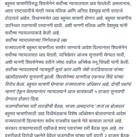
बहुमत चाचणीविरुद्ध शिवसेनेनं सर्वोच्च न्यायालयात धाव घेतलेली असतानाच,
आता राष्ट्रवादीचे मंत्री नवाब मलिक आणि अनिल देशमुख यांनी दरवाजे
ठोठावले आहेत. विधानसभेत उद्या बहुमत चाचणी होणार आहे. बहुमत चाचणीस
उपस्थित राहण्याची परवानगी द्यावी, अशी मागणी मलिक आणि देशमुख यांनी
सर्वोच्च न्यायालयाकडे केली आहे.
सर्वोच्च न्यायालयाच्या निर्णयाकडे लक्ष
राज्यपालांनी बहुमत चाचणीला सामोरं जाण्याचे आदेश दिल्यानंतर शिवसेनेनं
सर्वोच्च न्यायालयात धाव घेतली. याचिकेवर आजच सुनावणी घेण्यात यावी,
अशी मागणी शिवसेनेच्या वतीने ज्येष्ठ वकील अभिषेक मनू सिंघवी यांनी केली.
सर्वोच्च न्यायालयाचे न्यायमूर्ती सूर्या कांत आणि जेबी पारडियावाला यांच्या
खंठपीठासमोर सुनावणी झाली. शिवसेनेच्या मागणीला एकनाथ शिंदे यांच्या
विरोध केला. बहुमत चाचणी घेण्याचा राज्यपालांना अधिकार आहे. दोन्ही पक्षांचं
म्हणणं ऐकून घेतल्यानंतर न्यायालयाने आज सायंकाळी ५ वाजता सुनावणी
घेण्यास होकार दिला.
फडणवीसांच्या घरी तातडीची बैठक, भाजप आमदारांना ‘ताज’ला बोलावलं
बहुमत चाचणीसाठी उद्या विधीमंडळाचं विशेष अधिवेशन बोलावण्याचे आदेश
राज्यपालांनी दिल्यानंतर सर्वच राजकीय पक्षाचे नेते कामाला लागले आहे.
सरकार वाचवण्यासाठी एकीकडे शरद पवारांच्या घरी बैठक सुरू आहे. तर
दुसरीकडे विरोधी पक्षनेते देवेंद्र फडणवीस यांच्या घरी दुपारी २ वाजता बैठक