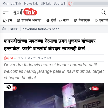
MumbaiTak
NewsTak
UPTak
SportsTak
CrimeTak
Lallantop
A
होम
राजकीय आखाडा
मुंबई Tak बैठक
निवडणूक
गुन्ह्यां
होम
बातम्या
devendra fadnavis nearest leader narendra patil welcom
फडणवीसांच्या जवळच्या नेत्याचा छगन भुजबळ यांच्यावर
हल्लाबोल, जरांगे पाटलांचं जोरदार स्वागतही केलं…
मुंबई तक
• 03:56 PM • 21 Nov 2023
Devendra fadnavis nearest leader narendra patil
welcomes manoj jarange patil in navi mumbai target
chhagan bhujbal
0
of
4
minutes,
3
seconds