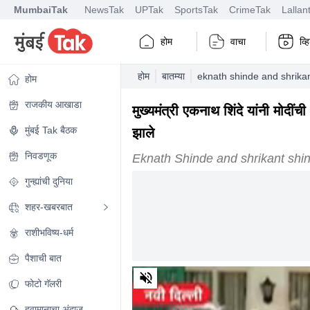
MumbaiTak
NewsTak
UPTak
SportsTak
CrimeTak
Lallan
होम
वाचा
व्
होम
बातम्या
eknath shinde and shrikan
होम
राजकीय आखाडा
मुख्यमंत्री एकनाथ शिंदे यांनी मोदी
मुंबई Tak बैठक
झाले
निवडणूक
Eknath Shinde and shrikant shin
गुन्ह्यांची दुनिया
शहर-खबरबात
राशीभविष्य-धर्म
पैशाची बात
0
of
फोटो गॅलरी
1
minute,
हवामानाचा अंदाज