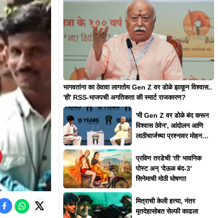
भागवतांना का ठेवावा लागतोय Gen Z वर डोळे झाकून विश्वास..
'ही' RSS-भाजपची अगतिकता की स्मार्ट राजकारण?
'मी Gen Z वर डोळे बंद करून
विश्वास ठेवेन', आंदोलन आणि
लाठीचार्जच्या प्रश्नावर मोहन
भागवत असं का म्हणाले?
प्रविण तरडेची 'ती' भावनिक
पोस्ट अन् 'देऊळ बंद-3'
सिनेमाची मोठी घोषणा!
मित्राची केली हत्या, नंतर
मृतदेहासोबत सेल्फी काढला