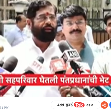
:31 PM
)