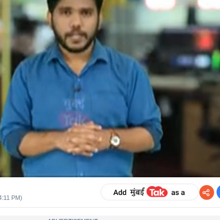
4:11 PM
)