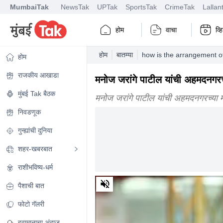
MumbaiTak
NewsTak
UPTak
SportsTak
CrimeTak
Lallan
होम
वाचा
व्
होम
बातम्या
how is the arrangement o
होम
राजकीय आखाडा
मनोज जरांगे पाटील यांची अहमदनगरच
मुंबई Tak बैठक
मनोज जरांगे पाटील यांची अहमदनगरच्या 
निवडणूक
गुन्ह्यांची दुनिया
शहर-खबरबात
राशीभविष्य-धर्म
0
पैशाची बात
of
3
minutes,
फोटो गॅलरी
48
seconds
Volume
हवामानाचा अंदाज