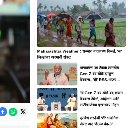
Maharashtra Weather : राज्यात वातावरण फिरलं, 'या'
जिल्ह्यांवर अस्मानी संकट
भागवतांना का ठेवावा लागतोय
Gen Z वर डोळे झाकून
विश्वास.. 'ही' RSS-भाजपची
अगतिकता की स्मार्ट
राजकारण?
'मी Gen Z वर डोळे बंद करून
विश्वास ठेवेन', आंदोलन आणि
लाठीचार्जच्या प्रश्नावर मोहन
भागवत असं का म्हणाले?
प्रविण तरडेची 'ती' भावनिक
पोस्ट अन् 'देऊळ बंद-3'