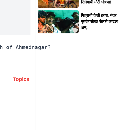
सिनेमाची मोठी घोषणा!
मित्राची केली हत्या, नंतर
मृतदेहासोबत सेल्फी काढला
अन्..
Topics