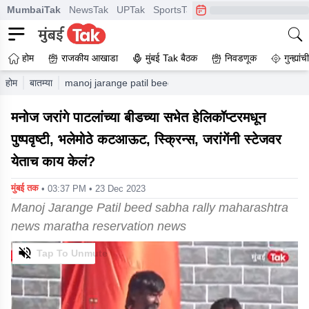
MumbaiTak
NewsTak
UPTak
SportsTak
CrimeTak
Lallantop
A
होम
राजकीय आखाडा
मुंबई Tak बैठक
निवडणूक
गुन्ह्यां
होम
बातम्या
manoj jarange patil beed sabha rally maharashtra new
मनोज जरांगे पाटलांच्या बीडच्या सभेत हेलिकॉप्टरमधून
पुष्पवृष्टी, भलेमोठे कटआऊट, स्क्रिन्स, जरांगेंनी स्टेजवर
येताच काय केलं?
मुंबई तक
• 03:37 PM • 23 Dec 2023
Manoj Jarange Patil beed sabha rally maharashtra
news maratha reservation news
0
of
3
minutes,
3
seconds