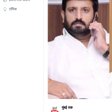
टॉपिक
मुंबई तक