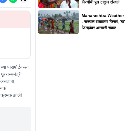
मिरचीची पूड टाकून संपवलं
Maharashtra Weather
: राज्यात वातावरण फिरलं, 'या'
जिल्ह्यांवर अस्मानी संकट
च्या पासपोर्टवरून
ृहराज्यमंत्री
ा असताना,
श्यक
 आक्रमक झाली