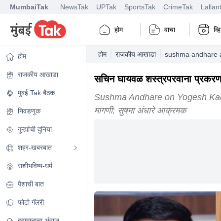
MumbaiTak
NewsTak
UPTak
SportsTak
CrimeTak
Lallan
होम
वाचा
व्
होम
राजकीय आखाडा
sushma andhare ag
होम
राजकीय आखाडा
सचिन घायवळ शस्त्रपरवाना प्रकरण ता
मुंबई Tak बैठक
Sushma Andhare on Yogesh Kadam, M
मागणी; सुषमा अंधारे आक्रमक
निवडणूक
गुन्ह्यांची दुनिया
शहर-खबरबात
राशीभविष्य-धर्म
पैशाची बात
फोटो गॅलरी
हवामानाचा अंदाज