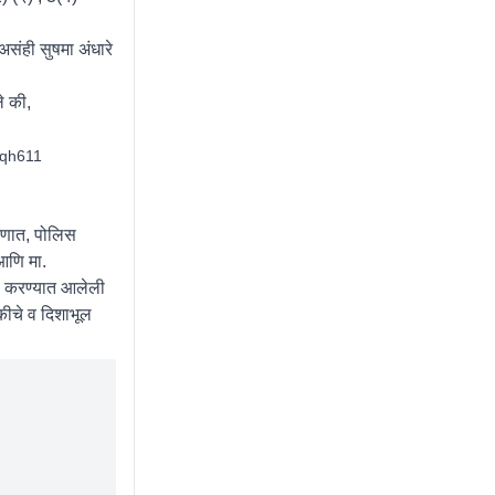
संही सुषमा अंधारे
े की,
lqh611
करणात, पोलिस
 आणि मा.
ही करण्यात आलेली
ुकीचे व दिशाभूल