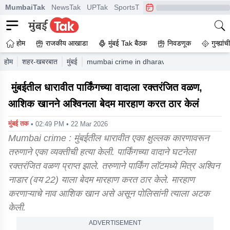
MumbaiTak
NewsTak
UPTak
SportsTak
CrimeTak
Lallantop
A
होम
राजकीय आखाडा
मुंबई Tak बैठक
निवडणूक
गुन्ह्यां
होम
शहर-खबरबात
मुंबई
mumbai crime in dharavi a young man murde
मुंबईतील धारावीत पार्किंगच्या वादाला रक्तरंजित वळण,
आशिक खानने अश्विनला बेदम मारहाण करत ठार केलं
मुंबई तक
• 02:49 PM • 22 Mar 2026
Mumbai crime : मुंबईतील धारावीत एका क्षुल्लक कारणावरून
तरुणाने एका व्यक्तीची हत्या केली. पार्किंगच्या वादाने घटनेला
रक्तरंजित वळण प्राप्त झाले. तरुणाने पार्किंग लॉटमध्ये मित्र अश्विन
नाडार (वय 22) याला बेदम मारहाण करत ठार केले. मारहाण
करणाऱ्याचे नाव आशिक खान असे असून पोलिसांनी त्याला अटक
केली.
ADVERTISEMENT