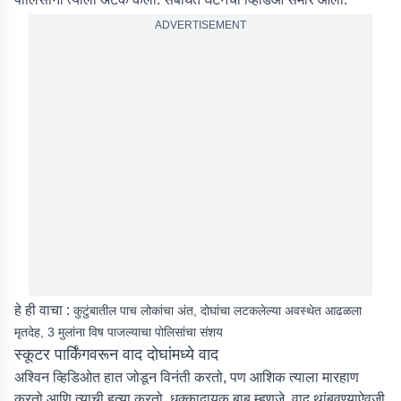
ADVERTISEMENT
हे ही वाचा :
कुटुंबातील पाच लोकांचा अंत, दोघांचा लटकलेल्या अवस्थेत आढळला
मृतदेह, 3 मुलांना विष पाजल्याचा पोलिसांचा संशय
स्कूटर पार्किंगवरून वाद दोघांमध्ये वाद
अश्विन व्हिडिओत हात जोडून विनंती करतो, पण आशिक त्याला मारहाण
करतो आणि त्याची हत्या करतो. धक्कादायक बाब म्हणजे, वाद थांबवण्याऐवजी