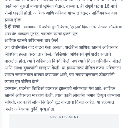
काहीजण नुसती बघ्याची भूमिका घेतात. दरम्यान, ही संपूर्ण घटना 16 मार्च
रोजी घडली होती. आशिक आणि अश्विन यांच्यात स्कूटर पार्किंगवरून वाद
झाला होता.
हे ही वाचा :
यवतमाळ : 6 वर्षाची मुलगी बेपत्ता, 'एवढ्या' दिवसानंतर पोत्यात कोंबलेल्या
अवस्थेत आढळला मृतदेह, गावातील घराची झडती सुरु
आशिक खानने अश्विनला ठार केलं
त्या दोघांमधील वाद वाढत गेला असता, अखेरीस आशिक खानने अश्विनवर
जीवघेणा हल्ला करत ठार केलं. व्हिडिओत अश्विनचं पूर्ण शरीर रक्ताने
माखलेलं होतं. त्याने अशिकला विनंती केली पण त्याने तिला जमिनीवर ओढले
आणि लाथा बुक्क्यांनी मारहाण केली. या हल्ल्यानंतर पीडित तरुण अश्विनला
सायन रुग्णालयात दाखल करण्यात आले, पण तपासादरम्यान डॉक्टरांनी
त्याला मृत घोषित केले.
दरम्यान, घटनेचा व्हिडिओ व्हायरल झाल्याचे सांगण्यात येत आहे. आशिक
खानने अश्विनला मारहाण केली, त्यात काही लोकांना जमाव तिथून जाण्यास
सांगतो, तर काही लोक व्हिडिओ शूट करताना दिसत आहेत. या हल्ल्यात
अखेर अश्विनचा दुर्दैवी मृत्यू होता.
ADVERTISEMENT