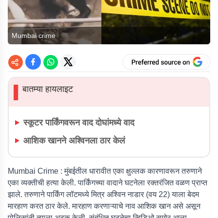
Mumbai crime
बातम्या हायलाइट
▌
स्कूटर पार्किंगवरून वाद दोघांमध्ये वाद
आशिक खानने अश्विनला ठार केलं
Mumbai Crime :
मुंबईतील धारावीत एका क्षुल्लक कारणावरून तरुणाने
एका व्यक्तीची हत्या केली. पार्किंगच्या वादाने घटनेला रक्तरंजित वळण प्राप्त
झाले. तरुणाने पार्किंग लॉटमध्ये मित्र अश्विन नाडार (वय 22) याला बेदम
मारहाण करत ठार केले. मारहाण करणाऱ्याचे नाव आशिक खान असे असून
पोलिसांनी त्याला अटक केली. संबंधित घटनेचा व्हिडिओ समोर आला.