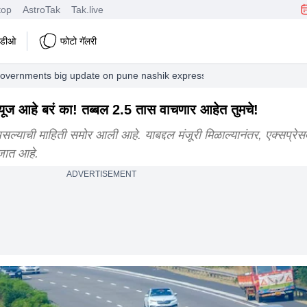
top
AstroTak
Tak.live
हिडीओ
फोटो गॅलरी
vernments big update on pune nashik expressway project travel time w
यूज आहे बरं का! तब्बल 2.5 तास वाचणार आहेत तुमचे!
त असल्याची माहिती समोर आली आहे. याबद्दल मंजूरी मिळाल्यानंतर, एक्सप्रेस
 जात आहे.
ADVERTISEMENT