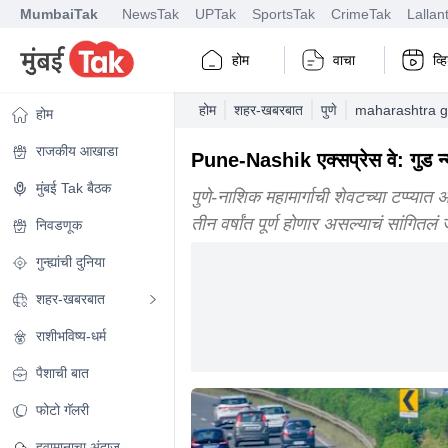
MumbaiTak
NewsTak
UPTak
SportsTak
CrimeTak
Lallan
होम
वाचा
व्
होम
शहर-खबरबात
पुणे
maharashtra go
होम
राजकीय आखाडा
Pune-Nashik एक्सप्रेस वे: गुड न्
मुंबई Tak बैठक
पुणे-नाशिक महामार्गाची शेवटच्या टप्प्या
तीन वर्षांत पूर्ण होणार असल्याचं सांगितलं
निवडणूक
गुन्ह्यांची दुनिया
शहर-खबरबात
राशीभविष्य-धर्म
पैशाची बात
फोटो गॅलरी
हवामानाचा अंदाज