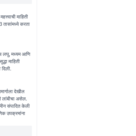
महत्त्वाची माहिती
3 तासांमध्ये करता
ाच लघु, मध्यम आणि
ुद्धा माहिती
नी दिली.
ामार्गाला देखील
ी लांबीचा असेल.
जमीन संपादित केली
गिक उपक्रमांना