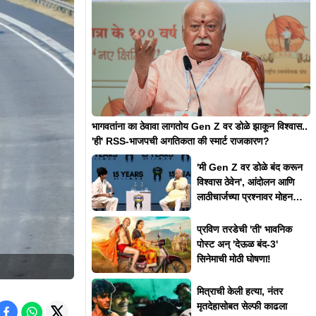
भागवतांना का ठेवावा लागतोय Gen Z वर डोळे झाकून विश्वास..
'ही' RSS-भाजपची अगतिकता की स्मार्ट राजकारण?
'मी Gen Z वर डोळे बंद करून
विश्वास ठेवेन', आंदोलन आणि
लाठीचार्जच्या प्रश्नावर मोहन
भागवत असं का म्हणाले?
प्रविण तरडेची 'ती' भावनिक
पोस्ट अन् 'देऊळ बंद-3'
सिनेमाची मोठी घोषणा!
मित्राची केली हत्या, नंतर
मृतदेहासोबत सेल्फी काढला