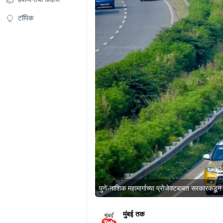
टॉपिक
पुणे-नाशिक महामार्गाच्या प्रोजेक्टबाबत सरकारकड
मुंबई तक