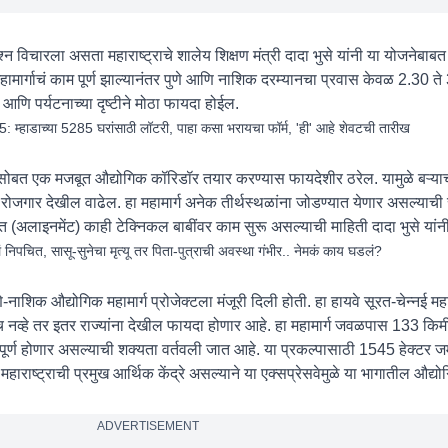
न विचारला असता महाराष्ट्राचे शालेय शिक्षण मंत्री दादा भुसे यांनी या योजनेबाबत 
हामार्गाचं काम पूर्ण झाल्यानंतर पुणे आणि नाशिक दरम्यानचा प्रवास केवळ 2.30 ते 
क आणि पर्यटनाच्या दृष्टीने मोठा फायदा होईल.
हाडाच्या 5285 घरांसाठी लॉटरी, पाहा कसा भरायचा फॉर्म, 'ही' आहे शेवटची तारीख
्यासोबत एक मजबूत औद्योगिक कॉरिडॉर तयार करण्यास फायदेशीर ठरेल. यामुळे बऱ्य
ि रोजगार देखील वाढेल. हा महामार्ग अनेक तीर्थस्थळांना जोडण्यात येणार असल्याची स
्भात (अलाइनमेंट) काही टेक्निकल बाबींवर काम सुरू असल्याची माहिती दादा भुसे यां
लं निपचित, सासू-सुनेचा मृत्यू तर पिता-पुत्राची अवस्था गंभीर.. नेमकं काय घडलं?
णे-नाशिक औद्योगिक महामार्ग प्रोजेक्टला मंजूरी दिली होती. हा हायवे सूरत-चेन्नई मह
च नव्हे तर इतर राज्यांना देखील फायदा होणार आहे. हा महामार्ग जवळपास 133 किम
षात पूर्ण होणार असल्याची शक्यता वर्तवली जात आहे. या प्रकल्पासाठी 1545 हेक्टर 
ष्ट्राची प्रमुख आर्थिक केंद्रे असल्याने या एक्सप्रेसवेमुळे या भागातील औद्यो
ADVERTISEMENT