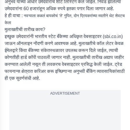
अनुभव यांच्या आधारे उमेदवारांचे शॉर्ट लिस्टिंग केले जाईल. निवड झालेल्या
उमेदवारांना 60 हजारांहून अधिक रुपये इतका पगार दिला जाणार आहे.
हे ही वाचा :
नवऱ्याला कळलं बायकोचं 'ते' गुपित, दोन प्रियकरांच्या मदतीने थेट शेवटच
केला
मुलाखतीची तारीख काय?
इच्छुक उमेदवारांनी भारतीय स्टेट बँकेच्या अधिकृत वेबसाइटवर (sbi.co.in)
जाऊन ऑनलाइन नोंदणी करणे आवश्यक आहे. मुलाखतीचे कॉल लेटर केवळ
ईमेलद्वारे किंवा बँकेच्या संकेतस्थळावर उपलब्ध करून दिले जाईल, त्याची
कोणतीही हार्ड कॉपी पाठवली जाणार नाही. मुलाखतीची तारीख अद्याप जाहीर
करण्यात आलेली नसून ती लवकरच वेबसाइटवर प्रसिद्ध केली जाईल. ट्रेड
फायनान्स क्षेत्रात करिअर करू इच्छिणाऱ्या अनुभवी बँकिंग व्यावसायिकांसाठी
ही एक सुवर्णसंधी आहे.
ADVERTISEMENT