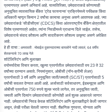
प्रमाणपत्र असणे अनिवार्य आहे. याव्यतिरिक्त, उमेदवाराकडे कोणत्याही
अनुसूचित व्यावसायिक बँकेत 'ट्रेड फायनान्स' प्रक्रियेमध्ये पर्यवेक्षक किंवा
अधिकारी म्हणून किमान 2 वर्षांचा कामाचा अनुभव असणे आवश्यक आहे. ज्या
उमेदवारांकडे 'सीडीसीएस' (CDCS) किंवा आंतरराष्ट्रीय बँकिंग क्षेत्रातील
विशेष प्रमाणपत्रे आहेत, त्यांना निवडीमध्ये प्राधान्य दिले जाईल. तसेच,
उमेदवाराचे संवाद कौशल्य आणि सादरीकरण कौशल्य उत्कृष्ट असणे अपेक्षित
आहे.
हे ही वाचा :
अमरावती : मोबाईल दुकानदाराच्या बायकोने नादी लावलं, 64 वर्षीय
शेतकऱ्याचे 70 लाख गेले
शॉर्टलिस्टिंग आणि मुलाखत
वयोमर्यादेचा विचार करता, खुल्या प्रवर्गातील उमेदवारांसाठी वय 23 ते 32
वर्षांच्या दरम्यान असावे. नियमांनुसार, ओबीसी (नॉन-क्रीमी लेअर)
प्रवर्गासाठी 3 वर्षे आणि अनुसूचित जाती/जमाती (SC/ST) प्रवर्गासाठी 5
वर्षांची सवलत देण्यात आली आहे. अर्जासाठी सर्वसाधारण, ईडब्ल्यूएस आणि
ओबीसी प्रवर्गाला 750 रुपये शुल्क भरावे लागेल, तर अनुसूचित जाती,
जमाती आणि दिव्यांग उमेदवारांसाठी कोणतेही अर्ज शुल्क आकारले जाणार
नाही. उमेदवारांची निवड केवळ शॉर्टलिस्टिंग आणि मुलाखतीद्वारे केली जाणार
असून, लेखी परीक्षा घेतली जाणार नाही. शैक्षणिक गुणवत्ता, योग्यता आणि