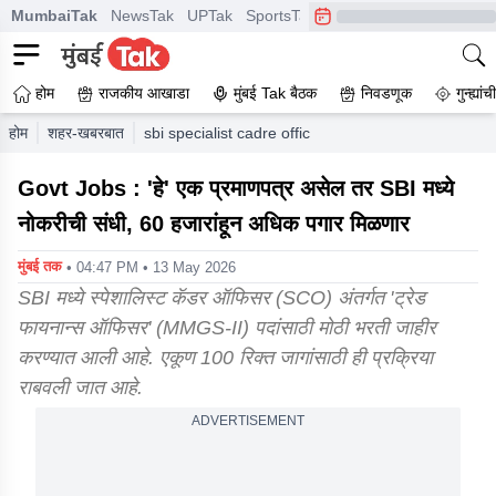
MumbaiTak
NewsTak
UPTak
SportsTak
CrimeTak
Lallantop
A
होम
राजकीय आखाडा
मुंबई Tak बैठक
निवडणूक
गुन्ह्यां
होम
शहर-खबरबात
sbi specialist cadre officer recruitment 2026 gov
Govt Jobs : 'हे' एक प्रमाणपत्र असेल तर SBI मध्ये
नोकरीची संधी, 60 हजारांहून अधिक पगार मिळणार
मुंबई तक
• 04:47 PM • 13 May 2026
SBI मध्ये स्पेशालिस्ट कॅडर ऑफिसर (SCO) अंतर्गत 'ट्रेड
फायनान्स ऑफिसर' (MMGS-II) पदांसाठी मोठी भरती जाहीर
करण्यात आली आहे. एकूण 100 रिक्त जागांसाठी ही प्रक्रिया
राबवली जात आहे.
ADVERTISEMENT