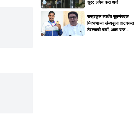
सुरु; लगेच करा अर्ज
राष्ट्रकुल स्पर्धेत सुवर्णपदक
मिळवणाऱ्या खेळाडूला ताटकळत
ठेवल्याची चर्चा, आता राज
ठाकरेंनी दिलं स्पष्टीकरण