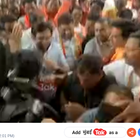
2:01 PM
)