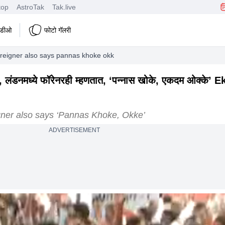
top
AstroTak
Tak.live
हिडीओ
फोटो गॅलरी
oreigner also says pannas khoke okke
लंडनमध्ये फॉरेनरही म्हणतात, ‘पन्नास खोके, एकदम ओक्के’ 
gner also says ‘Pannas Khoke, Okke’
ADVERTISEMENT