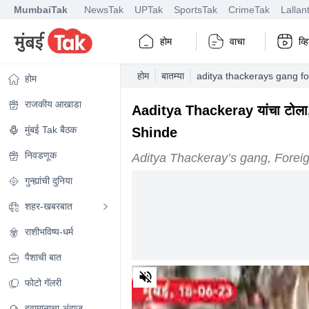
MumbaiTak
NewsTak
UPTak
SportsTak
CrimeTak
Lallan
होम
वाचा
व्
होम
बातम्या
aditya thackerays gang f
होम
राजकीय आखाडा
Aaditya Thackeray यांचा टोला, 
मुंबई Tak बैठक
Shinde
निवडणूक
Aditya Thackeray’s gang, Forei
गुन्ह्यांची दुनिया
शहर-खबरबात
राशीभविष्य-धर्म
पैशाची बात
0
of
फोटो गॅलरी
1
minute,
हवामानाचा अंदाज