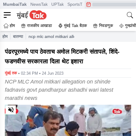
MumbaiTak
NewsTak
UPTak
SportsTak
CrimeTak
Lallantop
A
होम
राजकीय आखाडा
मुंबई Tak बैठक
निवडणूक
गुन्ह्यां
होम
बातम्या
ncp mlc amol mitkari allegation on shinde fadnavis gov
पंढरपूरमध्ये पाय ठेवताच अमोल मिटकरी संतापले, शिंदे-
फडणवीस सरकारला दिला थेट इशारा
मुंबई तक
• 02:34 PM • 24 Jun 2023
NCP MLC Amol mitkari allegation on shinde
fadnavis govt pandharpur ashadhi wari latest
marathi news
0
of
3
minutes,
51
seconds