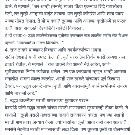
केले. ते म्हणाले, "जर आम्ही (मनसे) भाजप किंवा एकनाथ शिंदे गटासोबत
गेलो, तर तुम्ही आम्हाला वाईट ठरवता. पण तुम्ही काँग्रेस आणि शरद पवार
यांच्यासोबत गेलात, ते योग्य कसं? तुमच्या आणि आमच्या कृतींमध्ये हा फरक
का?. असा सवालही देशपांडेंनी यावेळी विचारला.
हे ही वाचा>>
उद्धव ठाकरेंसोबतच्या युतीच्या प्रश्नावर राज ठाकरेंचं सर्वात मोठं विधान!
म्हणाले, "आमच्यातील भांडण किरकोळ..."
4. राज ठाकरे यांच्यावर विश्वास आणि कार्यकर्त्यांच्या भावना:
संदीप देशपांडे यांनी स्पष्ट केलं की, युतीचा अंतिम निर्णय मनसे अध्यक्ष राज
ठाकरे घेतील. ते म्हणाले, "राज ठाकरे हेच आमचे नेते आहेत, आणि
युतीबाबतचा निर्णय त्यांचाच असेल. पण एक कार्यकर्ता म्हणून आम्ही आमच्या
मनातील भावना व्यक्त करतोय. आम्ही राज ठाकरे यांच्यावर पूर्ण विश्वास
ठेवतो, पण उद्धव ठाकरे यांच्या कृती आणि वक्तव्यांमुळे कार्यकर्त्यांमध्ये संभ्रम
आणि नाराजी आहे."
5. उद्धव ठाकरेंच्या मराठी माणसाच्या मुद्द्यावर प्रश्न:
देशपांडे यांनी उद्धव ठाकरे यांच्या मराठी माणसाच्या मुद्द्यावरही टीका केली. ते
म्हणाले, "तुम्ही मराठी माणसाच्या नावाने राजकारण करता, पण ज्या पक्षांनी
मराठी माणसावर अन्याय केला, त्यांच्यासोबत तुम्ही आता कसे काय आहात?
मनसेने नेहमीच मराठी माणसासाठी लढा दिला, पण तुमच्या कृती या बोलण्याशी