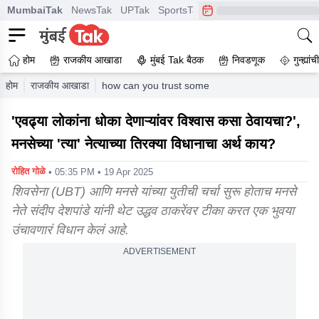
MumbaiTak
NewsTak
UPTak
SportsTak
CrimeTak
Lallantop
A
होम
राजकीय आखाडा
मुंबई Tak बैठक
निवडणूक
गुन्ह्यां
होम
राजकीय आखाडा
how can you trust someone who has betrayed so
'एवढ्या लोकांना धोका देणाऱ्यांवर विश्वास कसा ठेवायचा?',
मनसेच्या 'त्या' नेत्याच्या तिरक्या विधानाचा अर्थ काय?
रोहित गोळे
• 05:35 PM • 19 Apr 2025
शिवसेना (UBT) आणि मनसे यांच्या युतीची चर्चा सुरू होताच मनसे
नेते संदीप देशपांडे यांनी थेट उद्धव ठाकरेंवर टीका करत एक भुवया
उंचावणारं विधान केलं आहे.
ADVERTISEMENT