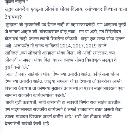
जुळत नाहीत."
उद्धव ठाकरेंना एवढ्या लोकांना धोका दिलाय, त्यांच्यावर विश्वास कसा
ठेवायचा?
'तुम्हाला जो मुख्यमंत्री पद देणार नाही तो महाराष्ट्रद्रोही. पण आम्हाला तुम्ही
जे सांगता आहात की, यांच्याबरोबर बोलू नका.. मग या अटी, मग शिंदेसोबत
बोलायचं नाही. कारण त्यांनी शिवसेना फोडली.. माझा एक सरळ सोपा प्रश्न
आहे. आतापर्यंत मी सगळं सांगितलं 2014, 2017, 2019 सगळे
सांगितले..ज्या लोकांनी आम्हाला धोका दिला. जो आम्ही खाल्लाय. ज्या
लोकांनी भाजपला धोका दिला कारण त्यांच्यासोबत निवडणूक लढवून ते
दुसरीकडे गेले.'
'आता ते पवार साहेबांना धोका देण्याच्या तयारीत आहेत. काँग्रेसला धोका
देण्याच्या तयारीत आहेत. एवढ्या सगळ्या धोका देणाऱ्या लोकांबरोबर आम्ही
विश्वास ठेवायचा तो कोणत्या मुद्यावर ठेवायच्या हा प्रश्न माझ्यासारख्या एका
सामान्य राजकीय कार्यकर्त्याला पडतो.'
'बाकी युती करायची, नाही करायची हा सर्वस्वी निर्णय राज साहेब करतील.
पण माझ्यासारखा राजकीय कार्यकर्ता हे सगळं राजकारण बघत असतो तेव्हा
त्याला याबाबत विश्वास वाटणं कठीण आहे.' अशी थेट टीकाच संदीप
देशपांडेंनी यावेळी केली आहे.