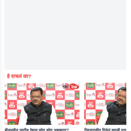
हे वाचलं का?
बीडमधील जातीय द्वेषास कोण कोण जबाबदार?
निवडणुकीत दिलेलं कुणबी प्रमाणप