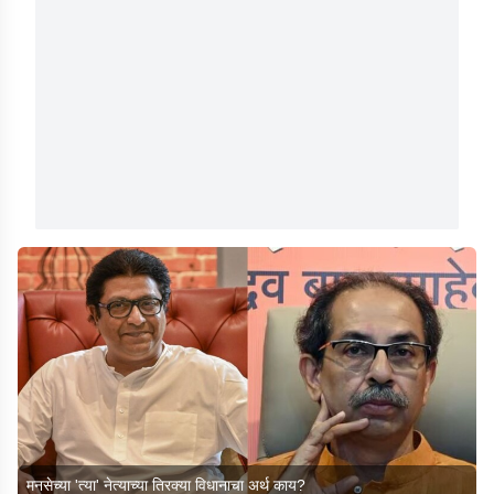
मनसेच्या 'त्या' नेत्याच्या तिरक्या विधानाचा अर्थ काय?