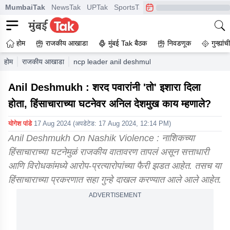
MumbaiTak
NewsTak
UPTak
SportsTak
CrimeTak
Lallantop
A
होम
राजकीय आखाडा
मुंबई Tak बैठक
निवडणूक
गुन्ह्यां
होम
राजकीय आखाडा
ncp leader anil deshmukh gives big statement on
Anil Deshmukh : शरद पवारांनी 'तो' इशारा दिला
होता, हिंसाचाराच्या घटनेवर अनिल देशमुख काय म्हणाले?
योगेश पांडे
17 Aug 2024
(अपडेटेड:
17 Aug 2024, 12:14 PM
)
Anil Deshmukh On Nashik Violence : नाशिकच्या
हिंसाचाराच्या घटनेमुळं राजकीय वातावरण तापलं असून सत्ताधारी
आणि विरोधकांमध्ये आरोप-प्रत्यारोपांच्या फैरी झडत आहेत. तसच या
हिंसाचाराच्या प्रकरणात सहा गुन्हे दाखल करण्यात आले आले आहेत.
ADVERTISEMENT