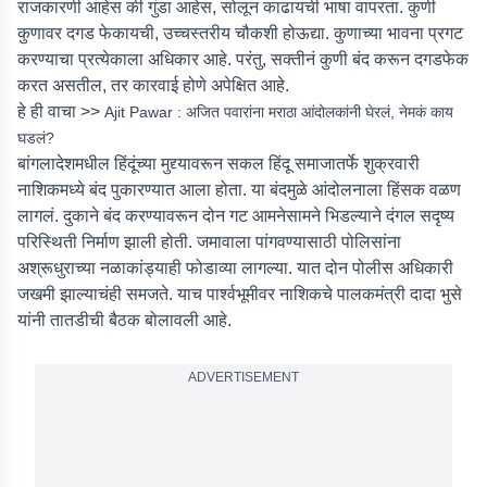
राजकारणी आहेस की गुंडा आहेस, सोलून काढायची भाषा वापरता. कुणी
कुणावर दगड फेकायची, उच्चस्तरीय चौकशी होऊद्या. कुणाच्या भावना प्रगट
करण्याचा प्रत्येकाला अधिकार आहे. परंतु, सक्तीनं कुणी बंद करून दगडफेक
करत असतील, तर कारवाई होणे अपेक्षित आहे.
हे ही वाचा >>
Ajit Pawar : अजित पवारांना मराठा आंदोलकांनी घेरलं, नेमकं काय
घडलं?
बांगलादेशमधील हिंदूंच्या मुद्द्यावरून सकल हिंदू समाजातर्फे शुक्रवारी
नाशिकमध्ये बंद पुकारण्यात आला होता. या बंदमुळे आंदोलनाला हिंसक वळण
लागलं. दुकाने बंद करण्यावरून दोन गट आमनेसामने भिडल्याने दंगल सदृष्य
परिस्थिती निर्माण झाली होती. जमावाला पांगवण्यासाठी पोलिसांना
अश्रूधुराच्या नळाकांड्याही फोडाव्या लागल्या. यात दोन पोलीस अधिकारी
जखमी झाल्याचंही समजते. याच पार्श्वभूमीवर नाशिकचे पालकमंत्री दादा भुसे
यांनी तातडीची बैठक बोलावली आहे.
ADVERTISEMENT