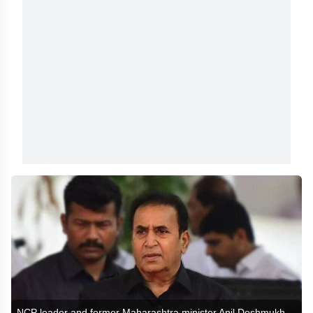
NCP leader and former Maharashtra minister Anil Deshmukh