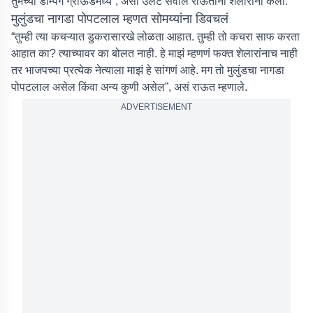
तुमच्या डम्पिंग ग्राऊंडमध्ये”, असा उलट सवाल राऊतांनी शेलारांना केला.
मुलुंडचा नागडा पोपटलाल म्हणत सोमय्यांना डिवचलं
“तुम्ही त्या कचऱ्यात डुकरासारखे लोळता आहात. तुम्ही तो कचरा साफ करता
आहात का? त्याच्यावर का बोलत नाही. हे माझं म्हणणं फक्त शेलारांनाच नाही
तर भाजपच्या प्रत्येक नेत्याला माझं हे सांगणं आहे. मग तो मुलुंडचा नागडा
पोपटलाल असेल किंवा अन्य कुणी असेल”, असं राऊत म्हणाले.
ADVERTISEMENT