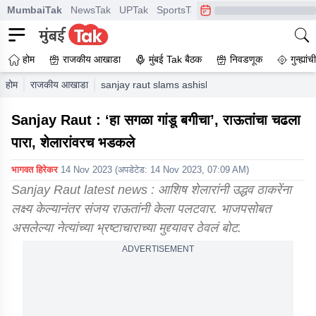
MumbaiTak
NewsTak
UPTak
SportsTak
CrimeTak
Lallantop
A
होम
राजकीय आखाडा
मुंबई Tak बैठक
निवडणूक
गुन्ह्यां
होम
राजकीय आखाडा
sanjay raut slams ashish shelar asked him why b
Sanjay Raut : ‘हा सगळा गांडू बगीचा’, राऊतांचा चढला
पारा, शेलारांवरच भडकले
भागवत हिरेकर
14 Nov 2023
(अपडेटेड:
14 Nov 2023, 07:09 AM
)
Sanjay Raut latest news : आशिष शेलारांनी उद्धव ठाकरेंना
लक्ष्य केल्यानंतर संजय राऊतांनी केला पलटवार. भाजपसोबत
असलेल्या नेत्यांच्या भ्रष्टाचाराच्या मुद्द्यावर ठेवलं बोट.
ADVERTISEMENT