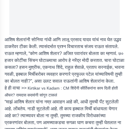
आशिष शेलारांनी सोनिया गांधी आणि लालू प्रसाद यादव यांचं नाव घेत उद्धव
ठाकरेंवर टीका केली. त्यासंदर्भात प्रश्न विचारताच संजय राऊत संतापले.
राऊत म्हणाले, “कोण आशिष शेलार? अजित पवारांवर बोलता का म्हणावं. ७०
हजार कोटींचा सिंचन घोटाळ्याचा आरोप हे नरेंद्र मोदी करतात. चारा घोटाळा
कसला? हसन मुश्रीफ, एकनाथ शिंदे, राहुल शेवाळे, प्रताप सरनाईक, भावना
गवळी, इक्बाल मिर्चीबरोबर व्यवहार करणारे प्रफुल्ल पटेल यांच्याविषयी तुम्ही
का बोलत नाही?”, असा उलट सवाल राऊतांनी आशिष शेलारांना केला.
हे ही वाचा >>
Kirtikar vs Kadam : CM शिंदेंनी कीर्तिकरांना काय दिली होती
ऑफर? रामदास कदमांनी सांगून टाकलं
“माझं आशिष शेलार यांना नम्र आवाहन आहे की, आधी तुमची पँट सुटलेली
आहे. लोंबतेय. नाडी सुटलेली आहे. ती काय इक्बाल मिर्ची बांधायला येणार
आहे का? त्याच्यावर बोला ना तुम्ही. तुमच्या राजकीय विरोधकांच्या
प्रकरणांवर बोलता, पण आमच्याकडचा सगळा घाण कचरा तुम्ही घेतलात ना