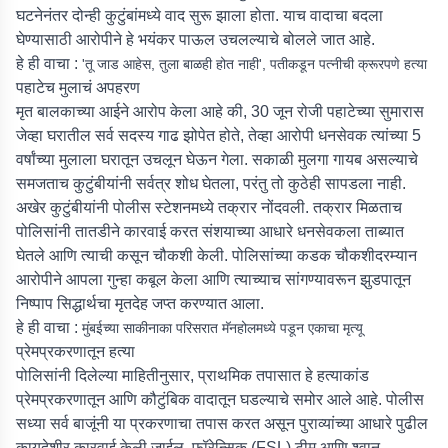
घटनेनंतर दोन्ही कुटुंबांमध्ये वाद सुरू झाला होता. याच वादाचा बदला
घेण्यासाठी आरोपीने हे भयंकर पाऊल उचलल्याचे बोलले जात आहे.
हे ही वाचा :
'तू जाड आहेस, तुला बाळही होत नाही', पतीकडून पत्नीची क्रूरपणे हत्या
पहाटेच मुलाचं अपहरण
मृत बालकाच्या आईने आरोप केला आहे की, 30 जून रोजी पहाटेच्या सुमारास
जेव्हा घरातील सर्व सदस्य गाढ झोपेत होते, तेव्हा आरोपी धनसेवक त्यांच्या 5
वर्षांच्या मुलाला घरातून उचलून घेऊन गेला. सकाळी मुलगा गायब असल्याचे
समजताच कुटुंबीयांनी सर्वत्र शोध घेतला, परंतु तो कुठेही सापडला नाही.
अखेर कुटुंबीयांनी पोलीस स्टेशनमध्ये तक्रार नोंदवली. तक्रार मिळताच
पोलिसांनी तातडीने कारवाई करत संशयाच्या आधारे धनसेवकला ताब्यात
घेतले आणि त्याची कसून चौकशी केली. पोलिसांच्या कडक चौकशीदरम्यान
आरोपीने आपला गुन्हा कबूल केला आणि त्याच्याच सांगण्यावरून झुडपातून
निष्पाप सिद्धार्थचा मृतदेह जप्त करण्यात आला.
हे ही वाचा :
मुंबईच्या साकीनाका परिसरात मॅनहोलमध्ये पडून एकाचा मृत्यू
प्रेमप्रकरणातून हत्या
पोलिसांनी दिलेल्या माहितीनुसार, प्राथमिक तपासात हे हत्याकांड
प्रेमप्रकरणातून आणि कौटुंबिक वादातून घडल्याचे समोर आले आहे. पोलीस
सध्या सर्व बाजूंनी या प्रकरणाचा तपास करत असून पुराव्यांच्या आधारे पुढील
कायदेशीर कारवाई केली जाईल. फॉरेन्सिक (FSL) टीम आणि श्वान