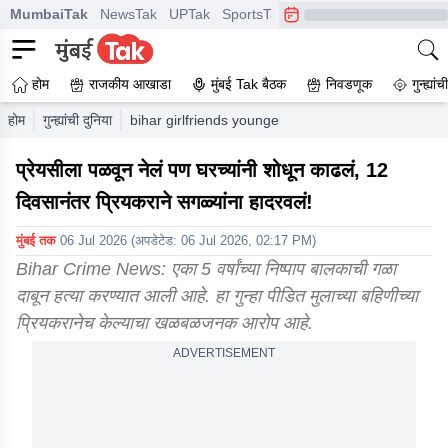
MumbaiTak
NewsTak
UPTak
SportsTak
CrimeTak
Lallantop
A
होम
राजकीय आखाडा
मुंबई Tak बैठक
निवडणूक
गुन्ह्यां
होम
गुन्ह्यांची दुनिया
bihar girlfriends younger brother murdered boyfri
प्रेयसीला पळवून नेलं पण घरच्यांनी शोधून काढलं, 12
दिवसानंतर प्रियकराने सगळ्यांना हादरवलं!
मुंबई तक
06 Jul 2026
(अपडेटेड:
06 Jul 2026, 02:17 PM
)
Bihar Crime News: एका 5 वर्षांच्या निष्पाप बालकाची गळा
दाबून हत्या करण्यात आली आहे. हा गुन्हा पीडित मुलाच्या बहिणीच्या
प्रियकरानेच केल्याचा खळबळजनक आरोप आहे.
ADVERTISEMENT