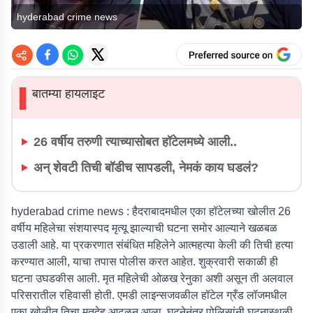
hyderabad crime news
बातम्या हायलाइट
▌
26 वर्षीय तरुणी त्याच्यासोबत हॉटेलमध्ये आली..
अन् शेवटी तिची बॉडीच सापडली, नेमकं काय घडलं?
hyderabad crime news :
हैदराबादमधील एका हॉटेलच्या खोलीत 26
वर्षीय महिलेचा संशयास्पद मृत्यू झाल्याची घटना समोर आल्याने खळबळ
उडाली आहे. या प्रकरणात संबंधित महिलेने आत्महत्या केली की तिची हत्या
करण्यात आली, याचा तपास पोलीस करत आहेत. शुक्रवारी सकाळी ही
घटना उघडकीस आली. मृत महिलेची ओळख रेनुका अशी असून ती अलवाल
परिसरातील रहिवासी होती. एमडी लाइन्सजवळील हॉटेल ग्रँड लॉजमधील
एका खोलीत तिचा मृतदेह आढळून आला. घटनेनंतर पोलिसांनी घटनास्थळी