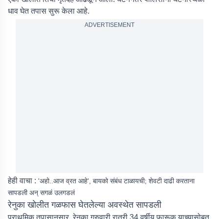
धाव घेत तपास सुरू केला आहे.
ADVERTISEMENT
हेही वाचा :
'अहो..आज व्रत आहे', बायको संबंध टाळायची; शेवटी दाढी करताना
सापडली अन् सगळं उलगडलं
रेनुका खोलीत गळफास घेतलेल्या अवस्थेत सापडली
प्राथमिक तपासानुसार, रेनुका गुरुवारी रात्री 34 वर्षीय फारूक याच्यासोबत