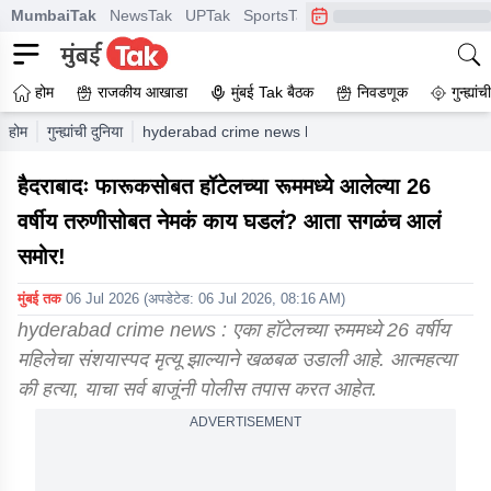
MumbaiTak
NewsTak
UPTak
SportsTak
CrimeTak
Lallantop
A
होम
राजकीय आखाडा
मुंबई Tak बैठक
निवडणूक
गुन्ह्यां
होम
गुन्ह्यांची दुनिया
hyderabad crime news hotel woman suspicious dea
हैदराबादः फारूकसोबत हॉटेलच्या रूममध्ये आलेल्या 26
वर्षीय तरुणीसोबत नेमकं काय घडलं? आता सगळंच आलं
समोर!
मुंबई तक
06 Jul 2026
(अपडेटेड:
06 Jul 2026, 08:16 AM
)
hyderabad crime news : एका हॉटेलच्या रुममध्ये 26 वर्षीय
महिलेचा संशयास्पद मृत्यू झाल्याने खळबळ उडाली आहे. आत्महत्या
की हत्या, याचा सर्व बाजूंनी पोलीस तपास करत आहेत.
ADVERTISEMENT