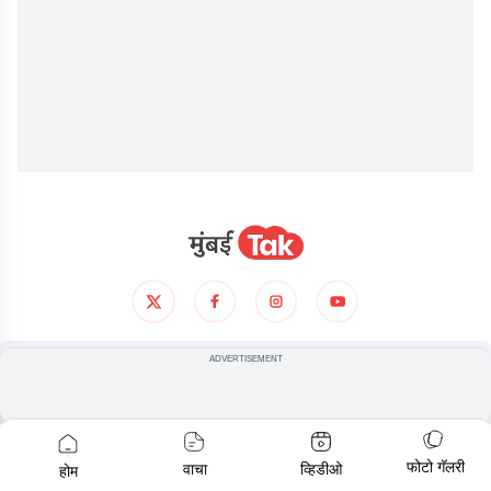
आमच्याविषयी
गोपनीयता धोरण
अटी आणिशर्थी
ADVERTISEMENT
© COPYRIGHT
2026
, ALL RIGHTS RESERVED
फोटो गॅलरी
वाचा
व्हिडीओ
होम