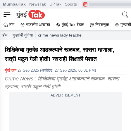
MumbaiTak
NewsTak
UPTak
SportsTak
CrimeTak
Lallantop
A
होम
राजकीय आखाडा
मुंबई Tak बैठक
निवडणूक
गुन्ह्यां
होम
गुन्ह्यांची दुनिया
crime news lady teacher died in darbhanga her fat
शिक्षिकेचा मृतदेह आढळल्याने खळबळ, सासरा म्हणाला,
रात्री पळून गेली होती! नवराही शिक्षकी पेशात
मुंबई तक
27 Sep 2025
(अपडेटेड:
27 Sep 2025, 06:31 PM
)
Crime News : शिक्षिकेचा मृतदेह आढळल्याने खळबळ, सासरा
म्हणाला, रात्री पळून गेली होती!
ADVERTISEMENT