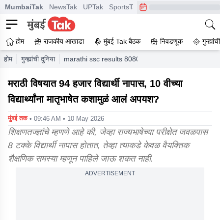
MumbaiTak
NewsTak
UPTak
SportsTak
CrimeTak
Lallantop
A
होम
राजकीय आखाडा
मुंबई Tak बैठक
निवडणूक
गुन्ह्यां
होम
गुन्ह्यांची दुनिया
marathi ssc results 80803 fail first language pap
मराठी विषयात 94 हजार विद्यार्थी नापास, 10 वीच्या
विद्यार्थ्यांना मातृभाषेत कशामुळं आलं अपयश?
मुंबई तक
• 09:46 AM • 10 May 2026
शिक्षणतज्ज्ञांचे म्हणणे आहे की, जेव्हा राज्यभाषेच्या परीक्षेत जवळपास
8 टक्के विद्यार्थी नापास होतात, तेव्हा त्याकडे केवळ वैयक्तिक
शैक्षणिक समस्या म्हणून पाहिले जाऊ शकत नाही.
ADVERTISEMENT