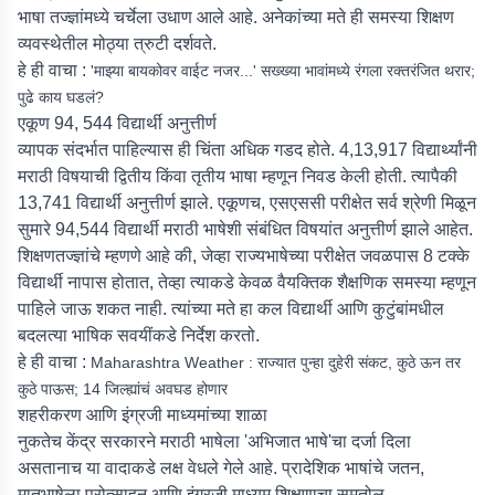
भाषा तज्ज्ञांमध्ये चर्चेला उधाण आले आहे. अनेकांच्या मते ही समस्या शिक्षण
व्यवस्थेतील मोठ्या त्रुटी दर्शवते.
हे ही वाचा :
'माझ्या बायकोवर वाईट नजर...' सख्ख्या भावांमध्ये रंगला रक्तरंजित थरार;
पुढे काय घडलं?
एकूण 94, 544 विद्यार्थी अनुत्तीर्ण
व्यापक संदर्भात पाहिल्यास ही चिंता अधिक गडद होते. 4,13,917 विद्यार्थ्यांनी
मराठी विषयाची द्वितीय किंवा तृतीय भाषा म्हणून निवड केली होती. त्यापैकी
13,741 विद्यार्थी अनुत्तीर्ण झाले. एकूणच, एसएससी परीक्षेत सर्व श्रेणी मिळून
सुमारे 94,544 विद्यार्थी मराठी भाषेशी संबंधित विषयांत अनुत्तीर्ण झाले आहेत.
शिक्षणतज्ज्ञांचे म्हणणे आहे की, जेव्हा राज्यभाषेच्या परीक्षेत जवळपास 8 टक्के
विद्यार्थी नापास होतात, तेव्हा त्याकडे केवळ वैयक्तिक शैक्षणिक समस्या म्हणून
पाहिले जाऊ शकत नाही. त्यांच्या मते हा कल विद्यार्थी आणि कुटुंबांमधील
बदलत्या भाषिक सवयींकडे निर्देश करतो.
हे ही वाचा :
Maharashtra Weather : राज्यात पुन्हा दुहेरी संकट, कुठे ऊन तर
कुठे पाऊस; 14 जिल्ह्यांचं अवघड होणार
शहरीकरण आणि इंग्रजी माध्यमांच्या शाळा
नुकतेच केंद्र सरकारने मराठी भाषेला 'अभिजात भाषे'चा दर्जा दिला
असतानाच या वादाकडे लक्ष वेधले गेले आहे. प्रादेशिक भाषांचे जतन,
मातृभाषेला प्रोत्साहन आणि इंग्रजी माध्यम शिक्षणाचा समतोल