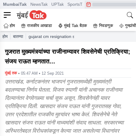
MumbaiTak
NewsTak
UPTak
SportsTak
CrimeTak
Lallantop
A
होम
राजकीय आखाडा
मुंबई Tak बैठक
निवडणूक
गुन्ह्यां
होम
बातम्या
gujarat cm resignation shiv sena leader sanjay raut reac
गुजरात मुख्यमंत्र्यांच्या राजीनाम्यावर शिवसेनेची प्रतिक्रिया;
संजय राऊत म्हणतात…
मुंबई तक
• 05:47 AM • 12 Sep 2021
उत्तराखंड, कर्नाटकनंतर भाजपनं गुजरातमध्येही मुख्यमंत्री
बदलण्याचा निर्णय घेतला. विजय रुपाणी यांनी अचानक राजीनामा
दिल्यानंतर वेगवेगळ्या चर्चा सुरू असून, शिवसेनेनंही यावर
प्रतिक्रिया दिली. खासदार संजय राऊत यांनी गुजरातसह गोवा,
उत्तर प्रदेशातील राजकीय मुद्द्यांवर भाष्य केलं. शिवसेनेचे नेते
खासदार संजय राऊत यांनी माध्यमांशी संवाद साधला. सरकारच्या
अस्थिरतेबद्दल विरोधकांकडून केल्या जात असलेल्या विधानांवर