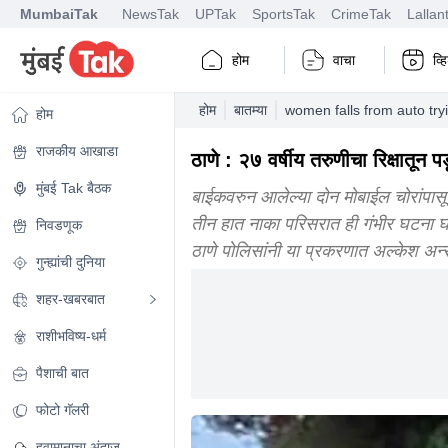
MumbaiTak
NewsTak
UPTak
SportsTak
CrimeTak
Lallan
होम
वाचा
व्
होम
बातम्या
women falls from auto try
होम
राजकीय आखाडा
ठाणे : २७ वर्षीय तरुणीचा रिक्षातून 
मुंबई Tak बैठक
बाईकवरुन आलेल्या दोन मोबाईल चोरांपासून
तीन हात नाका परिसरात ही गंभीर घटना घड
निवडणूक
ठाणे पोलिसांनी या प्रकरणात अल्केश अन
गुन्ह्यांची दुनिया
शहर-खबरबात
राशीभविष्य-धर्म
पैशाची बात
फोटो गॅलरी
हवामानाचा अंदाज