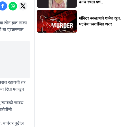
बनाव रचला पण..
मॉनिटर बदलल्याने शाळेत खून,
्या तीन हात नाका
घटनेचा रक्तरंजित थरार
नी या प्रकरणात
िसरात रहायची तर
न रिक्षा पकडून
 त्यावेळी सावध
रोपींनी
. यानंतर पुढील