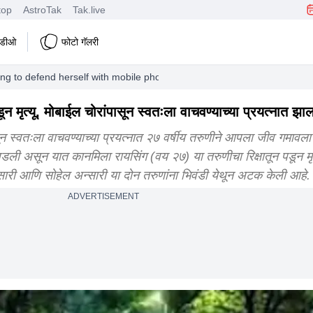
top
AstroTak
Tak.live
हिडीओ
फोटो गॅलरी
ing to defend herself with mobile phone robbers dies
पडून मृत्यू, मोबाईल चोरांपासून स्वतःला वाचवण्याच्या प्रयत्नात झ
 स्वतःला वाचवण्याच्या प्रयत्नात २७ वर्षीय तरुणीने आपला जीव गमावला आ
ली असून यात कानमिला रायसिंग (वय २७) या तरुणीचा रिक्षातून पडून मृत
्सारी आणि सोहेल अन्सारी या दोन तरुणांना भिवंडी येथून अटक केली आहे
ADVERTISEMENT