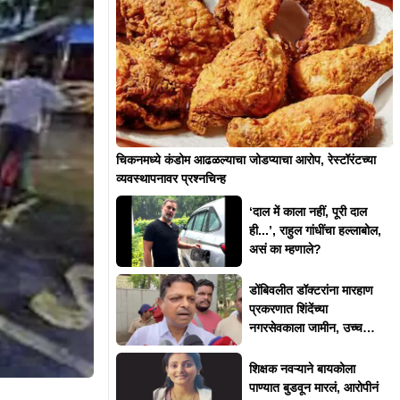
चिकनमध्ये कंडोम आढळल्याचा जोडप्याचा आरोप, रेस्टॉरंटच्या
व्यवस्थापनावर प्रश्नचिन्ह
‘दाल में काला नहीं, पूरी दाल
ही...’, राहुल गांधींचा हल्लाबोल,
असं का म्हणाले?
डोंबिवलीत डॉक्टरांना मारहाण
प्रकरणात शिंदेंच्या
नगरसेवकाला जामीन, उच्च
न्यायालयाकडून 'त्या' अटी
शिक्षक नवऱ्याने बायकोला
पाण्यात बुडवून मारलं, आरोपीनं