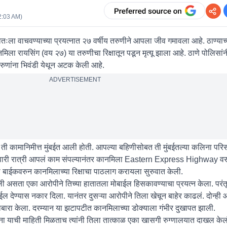
2:03 AM
)
तःला वाचवण्याच्या प्रयत्नात २७ वर्षीय तरुणीने आपला जीव गमावला आहे. ठाण्याच
ा रायसिंग (वय २७) या तरुणीचा रिक्षातून पडून मृत्यू झाला आहे. ठाणे पोलिसां
रुणांना भिवंडी येथून अटक केली आहे.
ADVERTISEMENT
ती कामानिमीत्त मुंबईत आली होती. आपल्या बहिणीसोबत ती मुंबईतल्या कलिना पर
ुरुवारी रात्री आपलं काम संपल्यानंतर कानमिला Eastern Express Highway वरु
ी बाईकवरुन कानमिलाच्या रिक्षाचा पाठलाग करायला सुरुवात केली.
 असता एका आरोपीने तिच्या हातातला मोबाईल हिसकावण्याचा प्रयत्न केला. परंतू
 देण्यास नकार दिला. यानंतर दुसऱ्या आरोपीने तिला खेचून बाहेर काढलं. दोन्ही आ
रा केला. दरम्यान या झटापटीत कानमिलाच्या डोक्याला गंभीर दुखापत झाली.
ींना याची माहिती मिळताच त्यांनी तिला तात्काळ एका खासगी रुग्णालयात दाखल केलं