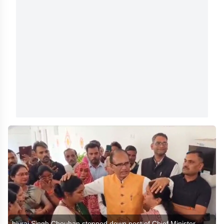
hivraj Singh Chouhan stepped down post of Chief Minister