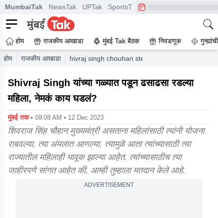
MumbaiTak
NewsTak
UPTak
SportsTak
CrimeTak
Lallantop
A
होम
राजकीय आखाडा
मुंबई Tak बैठक
निवडणूक
गुन्ह्यां
होम
राजकीय आखाडा
hivraj singh chouhan stepped down post of chief
Shivraj Singh यांच्या गळ्यात पडून ढसाढसा रडल्या
महिला, नेमकं काय घडलं?
मुंबई तक
• 09:08 AM • 12 Dec 2023
शिवराज सिंह चौहान मुख्यमंत्री असताना महिलांसाठी त्यांनी योजना
राबवल्या, त्या अंमलात आणल्या. त्यामुळे आता त्यांच्यासाठी त्या
राज्यातील महिलाही भावूक झाल्या आहेत. त्यांच्यासाठीच त्या
जाहीरपणे सांगत आहेत की, आम्ही तुम्हाला मतदान केले आहे.
ADVERTISEMENT