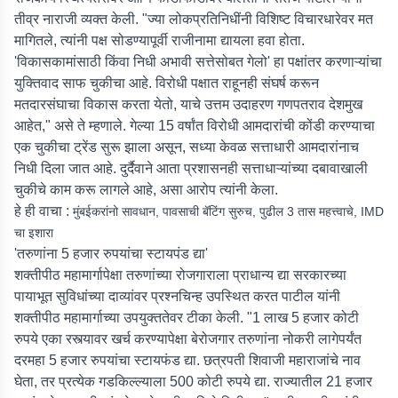
तीव्र नाराजी व्यक्त केली. "ज्या लोकप्रतिनिधींनी विशिष्ट विचारधारेवर मत
मागितले, त्यांनी पक्ष सोडण्यापूर्वी राजीनामा द्यायला हवा होता.
'विकासकामांसाठी किंवा निधी अभावी सत्तेसोबत गेलो' हा पक्षांतर करणाऱ्यांचा
युक्तिवाद साफ चुकीचा आहे. विरोधी पक्षात राहूनही संघर्ष करून
मतदारसंघाचा विकास करता येतो, याचे उत्तम उदाहरण गणपतराव देशमुख
आहेत," असे ते म्हणाले. गेल्या 15 वर्षांत विरोधी आमदारांची कोंडी करण्याचा
एक चुकीचा ट्रेंड सुरू झाला असून, सध्या केवळ सत्ताधारी आमदारांनाच
निधी दिला जात आहे. दुर्दैवाने आता प्रशासनही सत्ताधाऱ्यांच्या दबावाखाली
चुकीचे काम करू लागले आहे, असा आरोप त्यांनी केला.
हे ही वाचा :
मुंबईकरांनो सावधान, पावसाची बॅटिंग सुरुच, पुढील 3 तास महत्त्वाचे, IMD
चा इशारा
'तरुणांना 5 हजार रुपयांचा स्टायपंड द्या'
शक्तीपीठ महामार्गापेक्षा तरुणांच्या रोजगाराला प्राधान्य द्या सरकारच्या
पायाभूत सुविधांच्या दाव्यांवर प्रश्नचिन्ह उपस्थित करत पाटील यांनी
शक्तीपीठ महामार्गाच्या उपयुक्ततेवर टीका केली. "1 लाख 5 हजार कोटी
रुपये एका रस्त्यावर खर्च करण्यापेक्षा बेरोजगार तरुणांना नोकरी लागेपर्यंत
दरमहा 5 हजार रुपयांचा स्टायफंड द्या. छत्रपती शिवाजी महाराजांचे नाव
घेता, तर प्रत्येक गडकिल्ल्याला 500 कोटी रुपये द्या. राज्यातील 21 हजार