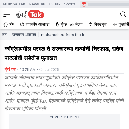
MumbaiTak
NewsTak
UPTak
SportsTak
CrimeTak
Lallantop
A
होम
राजकीय आखाडा
मुंबई Tak बैठक
निवडणूक
गुन्ह्यां
होम
राजकीय आखाडा
maharashtra from the lethargy within the congres
काँग्रेसमधील मरगळ ते सरकारच्या दाव्यांची चिरफाड, सतेज
पाटलांची सडेतोड मुलाखत
मुंबई तक
• 10:28 AM • 03 Jul 2026
आगामी लोकसभा निवडणुकीपूर्वी काँग्रेस पक्षाच्या कार्यकर्त्यांमधील
मरगळ कशी झटकली जाणार? काँग्रेसचं पुढचं भविष्य नेमकं काय
आहे? महाराष्ट्राच्या विकासासाठी काँग्रेसचा अजेंडा नेमका काय
आहे? याबद्दल मुंबई Tak बैठकमध्ये काँग्रेसचे नेते सतेज पाटील यांनी
रोखठोक भूमिका मांडली.
ADVERTISEMENT