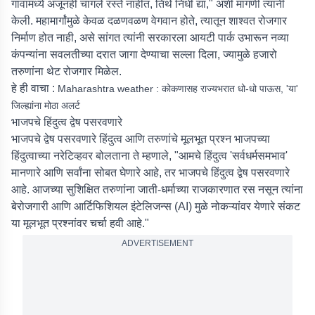
गावांमध्ये अजूनही चांगले रस्ते नाहीत, तिथे निधी द्या," अशी मागणी त्यांनी
केली. महामार्गांमुळे केवळ दळणवळण वेगवान होते, त्यातून शाश्वत रोजगार
निर्माण होत नाही, असे सांगत त्यांनी सरकारला आयटी पार्क उभारून नव्या
कंपन्यांना सवलतीच्या दरात जागा देण्याचा सल्ला दिला, ज्यामुळे हजारो
तरुणांना थेट रोजगार मिळेल.
हे ही वाचा :
Maharashtra weather : कोकणासह राज्यभरात धो-धो पाऊस, 'या'
जिल्ह्यांना मोठा अलर्ट
भाजपचे हिंदुत्व द्वेष पसरवणारे
भाजपचे द्वेष पसरवणारे हिंदुत्व आणि तरुणांचे मूलभूत प्रश्न भाजपच्या
हिंदुत्वाच्या नरेटिव्हवर बोलताना ते म्हणाले, "आमचे हिंदुत्व 'सर्वधर्मसमभाव'
मानणारे आणि सर्वांना सोबत घेणारे आहे, तर भाजपचे हिंदुत्व द्वेष पसरवणारे
आहे. आजच्या सुशिक्षित तरुणांना जाती-धर्माच्या राजकारणात रस नसून त्यांना
बेरोजगारी आणि आर्टिफिशियल इंटेलिजन्स (AI) मुळे नोकऱ्यांवर येणारे संकट
या मूलभूत प्रश्नांवर चर्चा हवी आहे."
ADVERTISEMENT