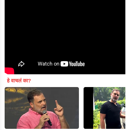
हे वाचलं का?