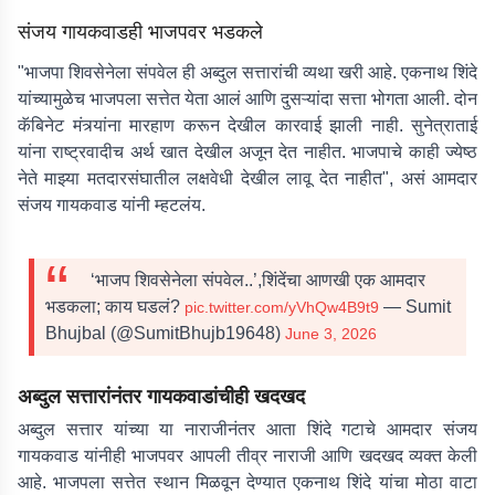
संजय गायकवाडही भाजपवर भडकले
"भाजपा शिवसेनेला संपवेल ही अब्दुल सत्तारांची व्यथा खरी आहे. एकनाथ शिंदे
यांच्यामुळेच भाजपला सत्तेत येता आलं आणि दुसऱ्यांदा सत्ता भोगता आली. दोन
कॅबिनेट मंत्र्यांना मारहाण करून देखील कारवाई झाली नाही. सुनेत्राताई
यांना राष्ट्रवादीच अर्थ खात देखील अजून देत नाहीत. भाजपाचे काही ज्येष्ठ
नेते माझ्या मतदारसंघातील लक्षवेधी देखील लावू देत नाहीत", असं आमदार
संजय गायकवाड यांनी म्हटलंय.
‘भाजप शिवसेनेला संपवेल..’,शिंदेंचा आणखी एक आमदार
भडकला; काय घडलं?
— Sumit
pic.twitter.com/yVhQw4B9t9
Bhujbal (@SumitBhujb19648)
June 3, 2026
अब्दुल सत्तारांनंतर गायकवाडांचीही खदखद
अब्दुल सत्तार यांच्या या नाराजीनंतर आता शिंदे गटाचे आमदार संजय
गायकवाड यांनीही भाजपवर आपली तीव्र नाराजी आणि खदखद व्यक्त केली
आहे. भाजपला सत्तेत स्थान मिळवून देण्यात एकनाथ शिंदे यांचा मोठा वाटा