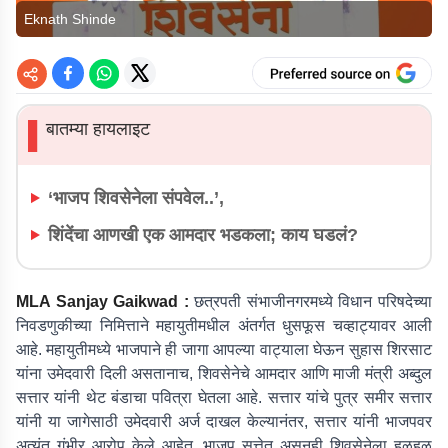
Eknath Shinde
बातम्या हायलाइट
▌
‘भाजप शिवसेनेला संपवेल..’,
शिंदेंचा आणखी एक आमदार भडकला; काय घडलं?
MLA Sanjay Gaikwad :
छत्रपती संभाजीनगरमध्ये विधान परिषदेच्या
निवडणुकीच्या निमित्ताने महायुतीमधील अंतर्गत धुसफूस चव्हाट्यावर आली
आहे. महायुतीमध्ये भाजपाने ही जागा आपल्या वाट्याला घेऊन सुहास शिरसाट
यांना उमेदवारी दिली असतानाच, शिवसेनेचे आमदार आणि माजी मंत्री अब्दुल
सत्तार यांनी थेट बंडाचा पवित्रा घेतला आहे. सत्तार यांचे पुत्र समीर सत्तार
यांनी या जागेसाठी उमेदवारी अर्ज दाखल केल्यानंतर, सत्तार यांनी भाजपवर
अत्यंत गंभीर आरोप केले आहेत. भाजप सत्तेत असूनही शिवसेनेला हळूहळू