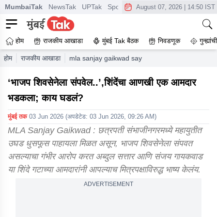
MumbaiTak
NewsTak
UPTak
SportsTak
CrimeTak
Lallantop
A
August 07, 2026
|
14:50 IST
होम
राजकीय आखाडा
मुंबई Tak बैठक
निवडणूक
गुन्ह्यां
होम
राजकीय आखाडा
mla sanjay gaikwad says bjp will end shiv sena a
‘भाजप शिवसेनेला संपवेल..’,शिंदेंचा आणखी एक आमदार
भडकला; काय घडलं?
मुंबई तक
03 Jun 2026
(अपडेटेड:
03 Jun 2026, 09:26 AM
)
MLA Sanjay Gaikwad : छत्रपती संभाजीनगरमध्ये महायुतीत
उघड धुसफूस पाहायला मिळत असून, भाजप शिवसेनेला संपवत
असल्याचा गंभीर आरोप करत अब्दुल सत्तार आणि संजय गायकवाड
या शिंदे गटाच्या आमदारांनी आपल्याच मित्रपक्षाविरुद्ध भाष्य केलंय.
ADVERTISEMENT