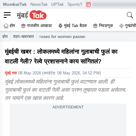
MumbaiTak
NewsTak
UPTak
SportsTak
CrimeTak
Lallantop
A
होम
राजकीय आखाडा
मुंबई Tak बैठक
निवडणूक
गुन्ह्यां
होम
शहर-खबरबात
roses for women passengers as mumbai ladies spe
मुंबईची खबर : लोकलमध्ये महिलांना गुलाबाची फुलं का
वाटली गेली? रेल्वे प्रशासनाने काय सांगितलं?
मुंबई तक
08 May 2026
(अपडेटेड:
08 May 2026, 04:52 PM
)
मुंबई लोकलमध्ये महिलांना गुलाबाची फुलं वाटण्यात आली. ही
गुलाबाची फुलं का वाटली गेली असा प्रश्न तुम्हाला पडला असेलच.
तर यामागे एक खास कारण आहे.
ADVERTISEMENT