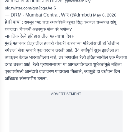
with safer & dedicated travel.
@WesternRly
pic.twitter.com/gmJbgaAeI6
— DRM - Mumbai Central, WR (@drmbct)
May 6, 2026
हे ही वाचा :
समजून घ्या: सत्ता स्थापनेवेळी बहुमत सिद्ध करायला राज्यपाल सांगू
शकतात? विजयची अडवणूक योग्य की अयोग्य?
जागतिक रेल्वे इतिहासातील महत्त्वाचा दिवस
मुंबई महानगर क्षेत्रातील हजारो नोकरी करणाऱ्या महिलांसाठी ही 'लेडीज
स्पेशल' सेवा म्हणजे एक वरदान ठरली आहे. 34 वर्षांपूर्वी सुरू झालेला हा
उपक्रम केवळ भारतातीलच नव्हे, तर जगातील रेल्वे इतिहासातील एक मैलाचा
दगड ठरला आहे. रेल्वे प्रशासनाच्या या आगळ्यावेगळ्या शुभेच्छांमुळे महिला
प्रवाशांमध्ये आनंदाचे वातावरण पाहायला मिळाले, ज्यामुळे हा वर्धापन दिन
अधिकच संस्मरणीय ठरला.
ADVERTISEMENT