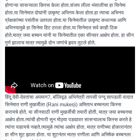
होणाऱ्या सासऱ्याला किस्स केला होता.संजय लीला भंसालीचा हा सिनेमा
होता.या सिनेमात दोघांनी उत्कृष्ट अभिनय केला होता.हा त्याचा अभिनय
प्रेक्षकांच्या पसंतीस उतरला होता.या सिनेमातील उत्कृष्ट कथानक आणि
अभिनयामुळे हा सिनेमा हिट ठरला होता.या सिनेमात सर्व काही ठिक
होते.मात्र जया बच्चन यांनी या सिनेमातील एका सीनवर आक्षेप होता. हा सीन
पुर्ण झालाच मात्र त्यामुळे दोन जणांचे हृदय तुटले होते.
हिंदू देवी-देवतांचा अपमान?, बॉलिवूड अभिनेत्री तापसी पन्नू सापडली वादात
सिनेमात राणी मुखर्जीला (Rani mukerji) अमिताभ बच्चनला किस्स
करायचे होते. या सीनसाठी राणी मुखर्जीची तयारी होती, मात्र जया बच्चनचा
आक्षेप होता.त्यांची होणारी सुन मोठ्या पडद्यावर सासऱ्यालाच किस्स करते हे
त्यांना पाहायचे नव्हते.त्यामुळे त्यांचा आक्षेप होता. मात्र राणीच्या होकारानंतर
हा सीन शुट झाला होता. या शुटनंतर मात्र राणीला आणि अभिषेक बच्चनला