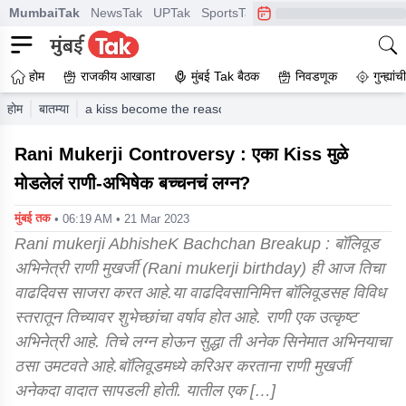
MumbaiTak
NewsTak
UPTak
SportsTak
CrimeTak
Lallantop
A
होम
राजकीय आखाडा
मुंबई Tak बैठक
निवडणूक
गुन्ह्यां
होम
बातम्या
a kiss become the reason for rani mukerji abhishek ba
Rani Mukerji Controversy : एका Kiss मुळे
मोडलेलं राणी-अभिषेक बच्चनचं लग्न?
मुंबई तक
• 06:19 AM • 21 Mar 2023
Rani mukerji AbhisheK Bachchan Breakup : बॉलिवूड
अभिनेत्री राणी मुखर्जी (Rani mukerji birthday) ही आज तिचा
वाढदिवस साजरा करत आहे.या वाढदिवसानिमित्त बॉलिवूडसह विविध
स्तरातून तिच्यावर शुभेच्छांचा वर्षाव होत आहे. राणी एक उत्कृष्ट
अभिनेत्री आहे. तिचे लग्न होऊन सुद्धा ती अनेक सिनेमात अभिनयाचा
ठसा उमटवते आहे.बॉलिवूडमध्ये करिअर करताना राणी मुखर्जी
अनेकदा वादात सापडली होती. यातील एक […]