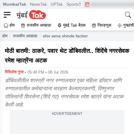
MumbaiTak
NewsTak
UPTak
SportsTak
CrimeTak
Lallantop
A
होम
राजकीय आखाडा
मुंबई Tak बैठक
निवडणूक
गुन्ह्यां
होम
राजकीय आखाडा
shiv sena shinde faction dombivli corporator ra
मोठी बातमी: ठाकरे, पवार थेट डोंबिवलीत.. शिंदेंचे नगरसेवक
रमेश म्हात्रेंना अटक
मिथिलेश गुप्ता
• 05:48 PM • 08 Jul 2026
डोंबिवलीतील शास्त्री नगर रुग्णालयात एका महिला डॉक्टर आणि
रुग्णालयातील कर्मचाऱ्यांना मारहाण केल्याप्रकरणी, विष्णुनगर
पोलिसांनी शिवसेना (शिंदे गट) नगरसेवक रमेश म्हात्रे यांना अटक
केली आहे.
ADVERTISEMENT