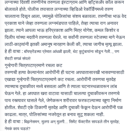
लग्नाच्या दिवशी तरुणीनेच तरुणला इंस्टाग्राम आणि व्हॉट्सॲप कॉल करून
बोलावले होते. पोलीस तपासात लग्नाच्या व्हिडिओ रेकॉर्डिंगमध्ये तरुण
चालताना दिसून आला, ज्यामुळे पोलिसांचा संशय बळावला. तरुणीचा भाऊ वेद
प्रकाश याने जेव्हा तरुणला लग्नमंडपात पाहिले, तेव्हा त्याचा राग अनावर
झाला. त्याने आपला भाऊ हरिप्रकाश आणि मित्र योगेश, कमल किशोर व
दिलीप यांच्या मदतीने तरुणला घेरले. या सर्वांनी तरुणला स्टेजच्या मागे नेऊन
लाठी-काठ्यांनी इतकी अमानुष मारहाण केली की, त्याचा जागीच मृत्यू झाला.
हे ही वाचा :
बॉयफ्रेंडच्या प्रेमात आंधळी झाली, थेट कुटुंबायांना सोडून गेली.., पण
शेवटी सगळं संपलं!
गुन्हेगारी चित्रपटाप्रमाणे रचला कट
तरुणची हत्या केल्यानंतर आरोपींनी ही घटना अपघातासारखी भासवण्यासाठी
एखाद्या गुन्हेगारी चित्रपटाप्रमाणे कट रचला. आरोपींनी तरुणचा मृतदेह
त्याच्याच दुचाकीवर मध्ये बसवला आणि ते त्याला घटनास्थळावरून लांब
घेऊन गेले. हा अपघात खरा वाटावा यासाठी चालत्या दुचाकीवरून तरुणचे
पाय रस्त्यावर घासले गेले, जेणेकरून शरीरावर फरफटल्याच्या खुणा निर्माण
होतील. शेवटी एके ठिकाणी मृतदेह आणि दुचाकी फेकून देऊन आरोपींनी पळ
काढला. मात्र, पोलिसांच्या नजरेतून हा बनाव सुटू शकला नाही.
हे ही वाचा :
बिझनेसमन, मुलगा अन् मुलगी... सिमेंट फॅक्टरीत सापडले तीन मृतदेह;
नेमकं काय घडलं?