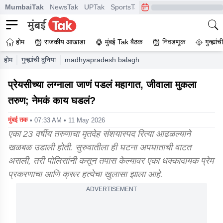
MumbaiTak
NewsTak
UPTak
SportsTak
CrimeTak
Lallantop
A
होम
राजकीय आखाडा
मुंबई Tak बैठक
निवडणूक
गुन्ह्यां
होम
गुन्ह्यांची दुनिया
madhyapradesh balaghat lover beaten to death in 
प्रेयसीच्या लग्नाला जाणं पडलं महागात, जीवाला मुकला
तरुण; नेमकं काय घडलं?
मुंबई तक
• 07:33 AM • 11 May 2026
एका 23 वर्षीय तरुणाचा मृतदेह संशयास्पद रित्या आढळल्याने
खळबळ उडाली होती. सुरुवातीला ही घटना अपघाताची वाटत
असली, तरी पोलिसांनी कसून तपास केल्यावर एका धक्कादायक प्रेम
प्रकरणाचा आणि क्रूर हत्येचा खुलासा झाला आहे.
ADVERTISEMENT