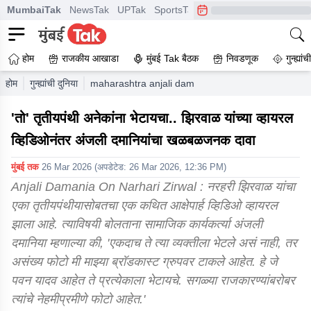
MumbaiTak
NewsTak
UPTak
SportsTak
CrimeTak
Lallantop
A
होम
राजकीय आखाडा
मुंबई Tak बैठक
निवडणूक
गुन्ह्यां
होम
गुन्ह्यांची दुनिया
maharashtra anjali damania on viral video of minis
'तो' तृतीयपंथी अनेकांना भेटायचा.. झिरवाळ यांच्या व्हायरल
व्हिडिओनंतर अंजली दमानियांचा खळबळजनक दावा
मुंबई तक
26 Mar 2026
(अपडेटेड:
26 Mar 2026, 12:36 PM
)
Anjali Damania On Narhari Zirwal : नरहरी झिरवाळ यांचा
एका तृतीयपंथीयासोबतचा एक कथित आक्षेपार्ह व्हिडिओ व्हायरल
झाला आहे. त्याविषयी बोलताना सामाजिक कार्यकर्त्या अंजली
दमानिया म्हणाल्या की, 'एकदाच ते त्या व्यक्तीला भेटले असं नाही, तर
असंख्य फोटो मी माझ्या ब्रॉडकास्ट ग्रुपवर टाकले आहेत. हे जे
पवन यादव आहेत ते प्रत्येकाला भेटायचे. सगळ्या राजकारण्यांबरोबर
त्यांचे नेहमीप्रमीणे फोटो आहेत.'