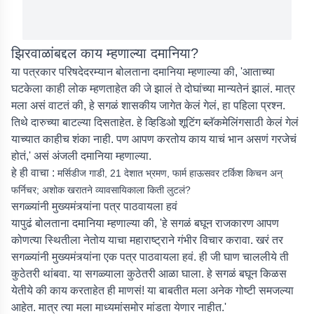
झिरवाळांबद्दल काय म्हणाल्या दमानिया?
या पत्रकार परिषदेदरम्यान बोलताना दमानिया म्हणाल्या की, 'आताच्या
घटकेला काही लोक म्हणताहेत की जे झालं ते दोघांच्या मान्यतेनं झालं. मात्र
मला असं वाटतं की, हे सगळं शासकीय जागेत केलं गेलं, हा पहिला प्रश्न.
तिथे दारुच्या बाटल्या दिसताहेत. हे व्हिडिओ शूटिंग ब्लॅकमेलिंगसाठी केलं गेलं
याच्यात काहीच शंका नाही. पण आपण करतोय काय याचं भान असणं गरजेचं
होतं,' असं अंजली दमानिया म्हणाल्या.
हे ही वाचा :
मर्सिडीज गाडी, 21 देशात भ्रमण, फार्म हाऊसवर टर्किश किचन अन्
फर्निचर; अशोक खरातने व्यावसायिकाला किती लुटलं?
सगळ्यांनी मुख्यमंत्र्यांना पत्र पाठवायला हवं
यापुढं बोलताना दमानिया म्हणाल्या की, 'हे सगळं बघून राजकारण आपण
कोणत्या स्थितीला नेतोय याचा महाराष्ट्राने गंभीर विचार करावा. खरं तर
सगळ्यांनी मुख्यमंत्र्यांना एक पत्र पाठवायला हवं. ही जी घाण चाललीये ती
कुठेतरी थांबवा. या सगळ्याला कुठेतरी आळा घाला. हे सगळं बघून किळस
येतीये की काय करताहेत ही माणसं! या बाबतीत मला अनेक गोष्टी समजल्या
आहेत. मात्र त्या मला माध्यमांसमोर मांडता येणार नाहीत.'