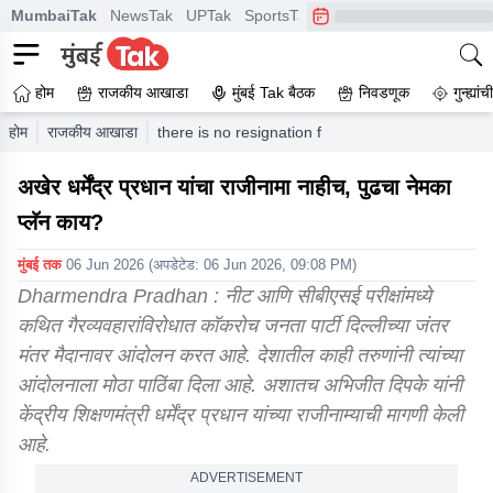
MumbaiTak
NewsTak
UPTak
SportsTak
CrimeTak
Lallantop
A
होम
राजकीय आखाडा
मुंबई Tak बैठक
निवडणूक
गुन्ह्यां
होम
राजकीय आखाडा
there is no resignation from dharmendra pradha
अखेर धर्मेंद्र प्रधान यांचा राजीनामा नाहीच, पुढचा नेमका
प्लॅन काय?
मुंबई तक
06 Jun 2026
(अपडेटेड:
06 Jun 2026, 09:08 PM
)
Dharmendra Pradhan : नीट आणि सीबीएसई परीक्षांमध्ये
कथित गैरव्यवहारांविरोधात कॉकरोच जनता पार्टी दिल्लीच्या जंतर
मंतर मैदानावर आंदोलन करत आहे. देशातील काही तरुणांनी त्यांच्या
आंदोलनाला मोठा पाठिंबा दिला आहे. अशातच अभिजीत दिपके यांनी
केंद्रीय शिक्षणमंत्री धर्मेंद्र प्रधान यांच्या राजीनाम्याची मागणी केली
आहे.
ADVERTISEMENT